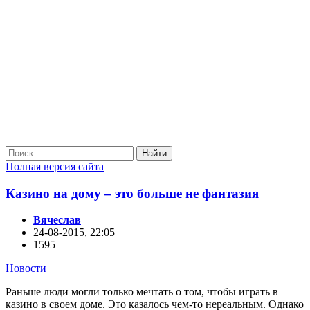
Найти
Полная версия сайта
Казино на дому – это больше не фантазия
Вячеслав
24-08-2015, 22:05
1595
Новости
Раньше люди могли только мечтать о том, чтобы играть в
казино в своем доме. Это казалось чем-то нереальным. Однако