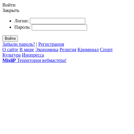
Войти
Закрыть
Логин:
Пароль:
Войти
Забыли пароль?
|
Регистрация
О сайте
В мире
Экономика
Религия
Криминал
Спорт
Культура
Инопресса
MixliP
Территория вебмастера!