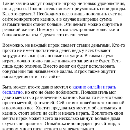
Такие казино могут подарить игроку не только удовольствия,
но и деньги. Пользователь сможет приумножать свои доходы.
Как это сделать? Необходимо всего лишь пополнить счет на
сайте конкретного казино, а в случае выигрыша сумма
автоматически станет больше. Эти деньги можно ощутить в
реальной жизни. Помогут в этом электронные кошельки и
банковские карты. Сделать это очень легко.
Возможно, не каждый игрок сделает ставки деньгами. Кто-то
просто не имеет достаточно денег, ведь у всех бывают
затруднительные финансовые ситуации. В таком случае
играть можно точно так же никакого запрета не будет. Есть
лишь одно отличие. Вместо денег он будет использовать
бонусы или так называемые баллы. Игрок также ощутит
наслаждения от игр на сайте.
Быть может, кто-то давно мечтал о
казино онлайн играть
бесплатно
, но его не было поблизости. Пользователь мог
давно мечтать о развлечениях казино. Когда-то все это было
просто мечтой, фантазией. Сейчас век новейших технологий
и возможно все. Хватит предаваться мечтам об автоматах и
казино, стоит зайти на сайт и начать играть. Воплотить свои
мечты игрок может всего за несколько минут. Больше дома
скучать не придется. Онлайн-казино подарят целый мир, в
котором много интересного и увлекательного.