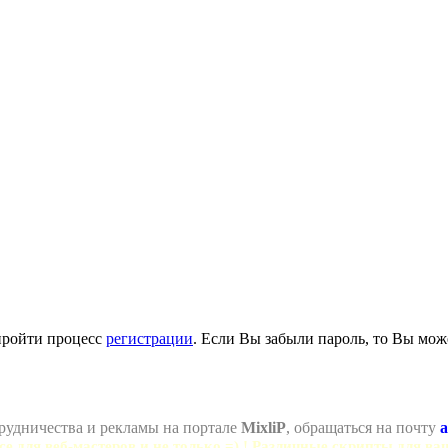
пройти процесс
регистрации
. Если Вы забыли пароль, то Вы мож
рудничества и рекламы на портале
MixliP
, обращаться на почту
a
се для веб-мастеров и не только =) ! Различные скрипты для ва