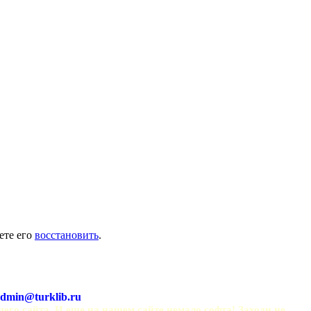
ете его
восстановить
.
dmin@turklib.ru
шего сайта. И еще на нашем сайте немало софта! Заходи не 