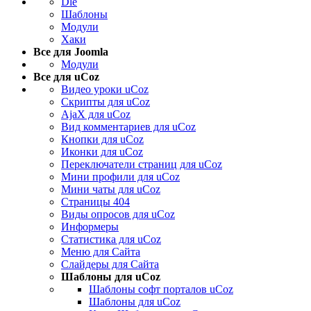
Dle
Шаблоны
Модули
Хаки
Все для Joomla
Модули
Все для uCoz
Видео уроки uCoz
Скрипты для uCoz
AjaX для uCoz
Вид комментариев для uCoz
Кнопки для uCoz
Иконки для uCoz
Переключатели страниц для uCoz
Мини профили для uCoz
Мини чаты для uCoz
Страницы 404
Виды опросов для uCoz
Информеры
Статистика для uCoz
Меню для Сайта
Слайдеры для Сайта
Шаблоны для uCoz
Шаблоны софт порталов uCoz
Шаблоны для uCoz