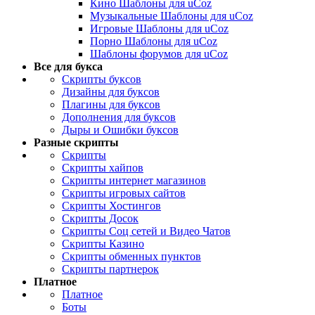
Кино Шаблоны для uCoz
Музыкальные Шаблоны для uCoz
Игровые Шаблоны для uCoz
Порно Шаблоны для uCoz
Шаблоны форумов для uCoz
Все для букса
Скрипты буксов
Дизайны для буксов
Плагины для буксов
Дополнения для буксов
Дыры и Ошибки буксов
Разные скрипты
Скрипты
Скрипты хайпов
Скрипты интернет магазинов
Скрипты игровых сайтов
Скрипты Хостингов
Скрипты Досок
Скрипты Соц сетей и Видео Чатов
Скрипты Казино
Скрипты обменных пунктов
Скрипты партнерок
Платное
Платное
Боты