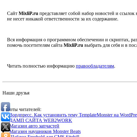
Сайт
MixliP.ru
представляет собой набор новостей и ссылок
не несет никакой ответственности за их содержание.
Вся информация о программном обеспечении и скриптах, раз
помочь посетителям сайта
MixliP.ru
выбрать для себя и в п
Читать полностью информацию
правообладателям
.
Наши друзья
Работы читателей:
Вордпресс. Как установить тему TemplateMonster на WordPres
ДАМП САЙТА WEB2WORK
Магазин авто запчастей
Магазин наушников Monster Beats
Шаблон Freehold для CMS Sitebill