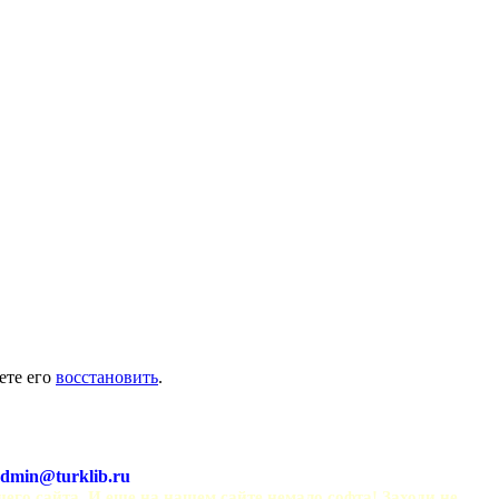
ете его
восстановить
.
dmin@turklib.ru
шего сайта. И еще на нашем сайте немало софта! Заходи не 