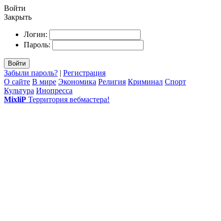
Войти
Закрыть
Логин:
Пароль:
Войти
Забыли пароль?
|
Регистрация
О сайте
В мире
Экономика
Религия
Криминал
Спорт
Культура
Инопресса
MixliP
Территория вебмастера!