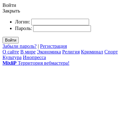
Войти
Закрыть
Логин:
Пароль:
Войти
Забыли пароль?
|
Регистрация
О сайте
В мире
Экономика
Религия
Криминал
Спорт
Культура
Инопресса
MixliP
Территория вебмастера!