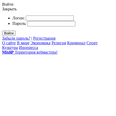
Войти
Закрыть
Логин:
Пароль:
Войти
Забыли пароль?
|
Регистрация
О сайте
В мире
Экономика
Религия
Криминал
Спорт
Культура
Инопресса
MixliP
Территория вебмастера!