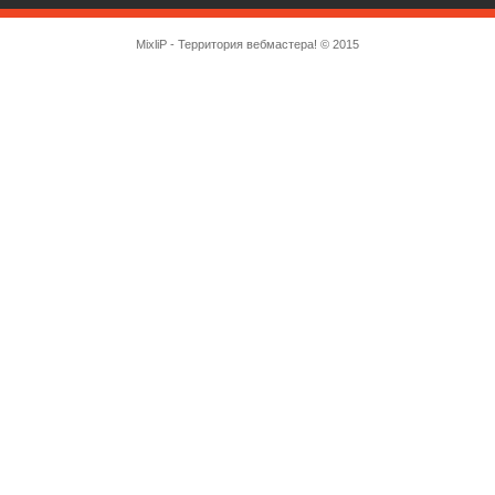
MixliP - Территория вебмастера! © 2015