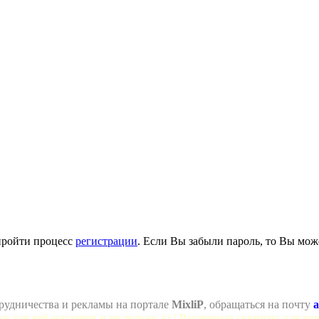
пройти процесс
регистрации
. Если Вы забыли пароль, то Вы мож
рудничества и рекламы на портале
MixliP
, обращаться на почту
a
се для веб-мастеров и не только =) ! Различные скрипты для ва