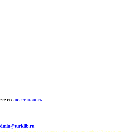
ете его
восстановить
.
dmin@turklib.ru
шего сайта. И еще на нашем сайте немало софта! Заходи не 