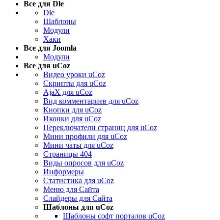
Все для Dle
Dle
Шаблоны
Модули
Хаки
Все для Joomla
Модули
Все для uCoz
Видео уроки uCoz
Скрипты для uCoz
AjaX для uCoz
Вид комментариев для uCoz
Кнопки для uCoz
Иконки для uCoz
Переключатели страниц для uCoz
Мини профили для uCoz
Мини чаты для uCoz
Страницы 404
Виды опросов для uCoz
Информеры
Статистика для uCoz
Меню для Сайта
Слайдеры для Сайта
Шаблоны для uCoz
Шаблоны софт порталов uCoz