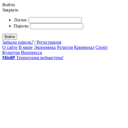
Войти
Закрыть
Логин:
Пароль:
Войти
Забыли пароль?
|
Регистрация
О сайте
В мире
Экономика
Религия
Криминал
Спорт
Культура
Инопресса
MixliP
Территория вебмастера!