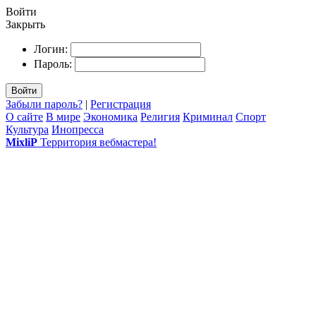
Войти
Закрыть
Логин:
Пароль:
Войти
Забыли пароль?
|
Регистрация
О сайте
В мире
Экономика
Религия
Криминал
Спорт
Культура
Инопресса
MixliP
Территория вебмастера!