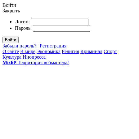
Войти
Закрыть
Логин:
Пароль:
Войти
Забыли пароль?
|
Регистрация
О сайте
В мире
Экономика
Религия
Криминал
Спорт
Культура
Инопресса
MixliP
Территория вебмастера!