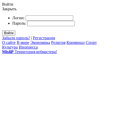
Войти
Закрыть
Логин:
Пароль:
Войти
Забыли пароль?
|
Регистрация
О сайте
В мире
Экономика
Религия
Криминал
Спорт
Культура
Инопресса
MixliP
Территория вебмастера!