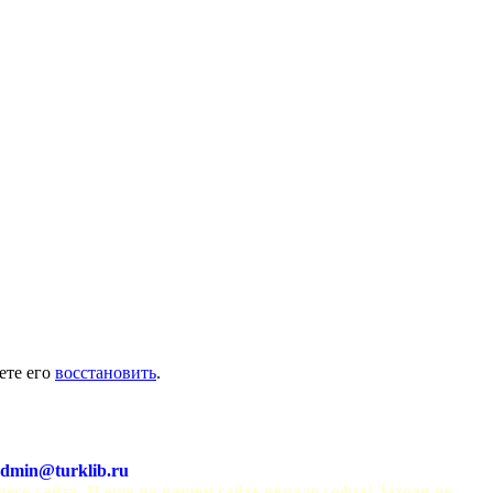
ете его
восстановить
.
dmin@turklib.ru
шего сайта. И еще на нашем сайте немало софта! Заходи не 