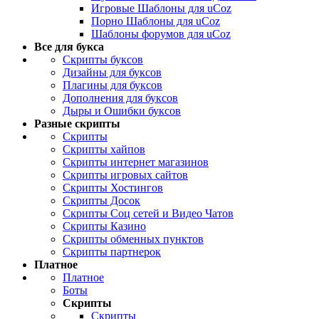
Игровые Шаблоны для uCoz
Порно Шаблоны для uCoz
Шаблоны форумов для uCoz
Все для букса
Скрипты буксов
Дизайны для буксов
Плагины для буксов
Дополнения для буксов
Дыры и Ошибки буксов
Разные скрипты
Скрипты
Скрипты хайпов
Скрипты интернет магазинов
Скрипты игровых сайтов
Скрипты Хостингов
Скрипты Досок
Скрипты Соц сетей и Видео Чатов
Скрипты Казино
Скрипты обменных пунктов
Скрипты партнерок
Платное
Платное
Боты
Скрипты
Скрипты