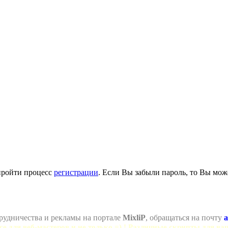
пройти процесс
регистрации
. Если Вы забыли пароль, то Вы мож
рудничества и рекламы на портале
MixliP
, обращаться на почту
a
се для веб-мастеров и не только =) ! Различные скрипты для ва