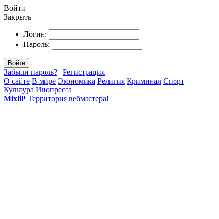
Войти
Закрыть
Логин:
Пароль:
Войти
Забыли пароль?
|
Регистрация
О сайте
В мире
Экономика
Религия
Криминал
Спорт
Культура
Инопресса
MixliP
Территория вебмастера!