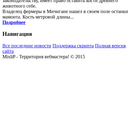
законодательству, имеет право оставить кости древнего
животного себе.
Владелец фермеры в Мичигане нашел в своем поле останки
мамонта. Кость метровой длины...
Подробнее
Навигация
Все последние новости
Поддержка скрипта
Полная версия
сайта
MixliP - Территория вебмастера! © 2015