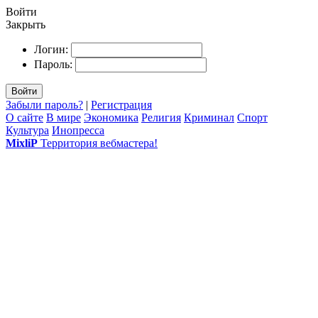
Войти
Закрыть
Логин:
Пароль:
Войти
Забыли пароль?
|
Регистрация
О сайте
В мире
Экономика
Религия
Криминал
Спорт
Культура
Инопресса
MixliP
Территория вебмастера!