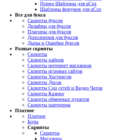
Порно Шаблоны для uCoz
Шаблоны форумов для uCoz
Все для букса
Скрипты буксов
Дизайны для буксов
Плагины для буксов
Дополнения для буксов
Дыры и Ошибки буксов
Разные скрипты
Скрипты
Скрипты хайпов
Скрипты интернет магазинов
Скрипты игровых сайтов
Скрипты Хостингов
Скрипты Досок
Скрипты Соц сетей и Видео Чатов
Скрипты Казино
Скрипты обменных пунктов
Скрипты партнерок
Платное
Платное
Боты
Скрипты
Скрипты
Магазины