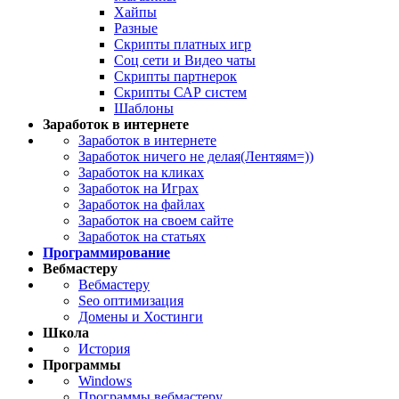
Хайпы
Разные
Скрипты платных игр
Соц сети и Видео чаты
Скрипты партнерок
Скрипты САР систем
Шаблоны
Заработок в интернете
Заработок в интернете
Заработок ничего не делая(Лентяям=))
Заработок на кликах
Заработок на Играх
Заработок на файлах
Заработок на своем сайте
Заработок на статьях
Программирование
Вебмастеру
Вебмастеру
Seo оптимизация
Домены и Хостинги
Школа
История
Программы
Windows
Программы вебмастеру