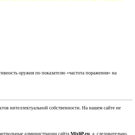
тивность оружия по показателю «частота поражения» на
ов интеллектуальной собственности. На нашем сайте не
контрольные администрации сайта
MixliP.ru
, а, следовательно,