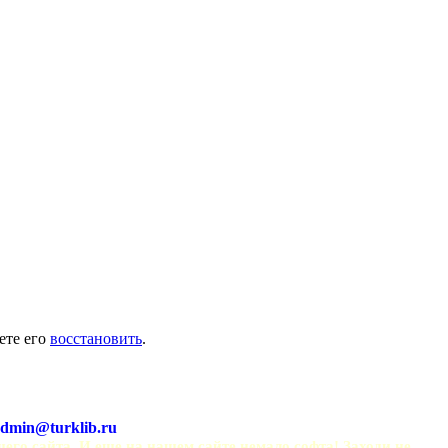
ете его
восстановить
.
dmin@turklib.ru
шего сайта. И еще на нашем сайте немало софта! Заходи не 