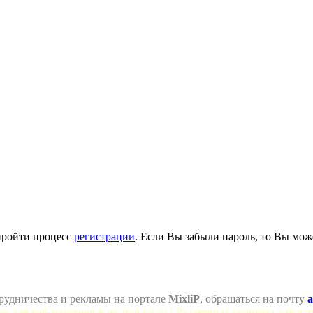
пройти процесс
регистрации
. Если Вы забыли пароль, то Вы мож
рудничества и рекламы на портале
MixliP
, обращаться на почту
a
се для веб-мастеров и не только =) ! Различные скрипты для ва