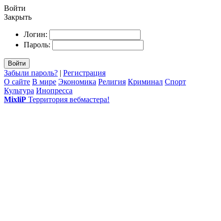
Войти
Закрыть
Логин:
Пароль:
Войти
Забыли пароль?
|
Регистрация
О сайте
В мире
Экономика
Религия
Криминал
Спорт
Культура
Инопресса
MixliP
Территория вебмастера!