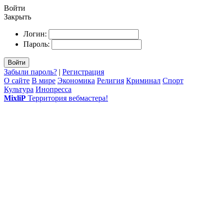
Войти
Закрыть
Логин:
Пароль:
Войти
Забыли пароль?
|
Регистрация
О сайте
В мире
Экономика
Религия
Криминал
Спорт
Культура
Инопресса
MixliP
Территория вебмастера!