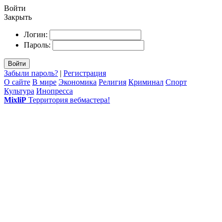
Войти
Закрыть
Логин:
Пароль:
Войти
Забыли пароль?
|
Регистрация
О сайте
В мире
Экономика
Религия
Криминал
Спорт
Культура
Инопресса
MixliP
Территория вебмастера!