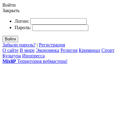
Войти
Закрыть
Логин:
Пароль:
Войти
Забыли пароль?
|
Регистрация
О сайте
В мире
Экономика
Религия
Криминал
Спорт
Культура
Инопресса
MixliP
Территория вебмастера!