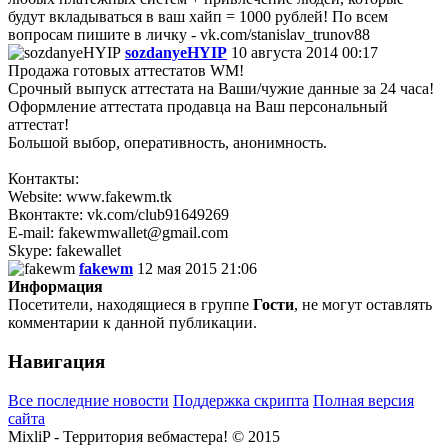
будут вкладываться в ваш хайп = 1000 рублей! По всем
вопросам пишите в личку - vk.com/stanislav_trunov88
sozdanyeHYIP
10 августа 2014 00:17
Продажа готовых аттестатов WM!
Срочный выпуск аттестата на Ваши/чужие данные за 24 часа!
Оформление аттестата продавца на Ваш персональный
аттестат!
Большой выбор, оперативность, анонимность.
Контакты:
Website: www.fakewm.tk
Вконтакте: vk.com/club91649269
E-mail: fakewmwallet@gmail.com
Skype: fakewallet
fakewm
12 мая 2015 21:06
Информация
Посетители, находящиеся в группе
Гости
, не могут оставлять
комментарии к данной публикации.
Навигация
Все последние новости
Поддержка скрипта
Полная версия
сайта
MixliP - Территория вебмастера! © 2015