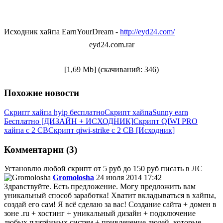
Исходник хайпа EarnYourDream -
http://eyd24.com/
eyd24.com.rar
[1,69 Mb] (cкачиваний: 346)
Похожие новости
Скрипт хайпа hyip бесплатно
Скрипт хайпа
Sunny earn
Бесплатно [ДИЗАЙН + ИСХОДНИК]
Скрипт QIWI PRO
хайпа с 2 СВ
Скрипт qiwi-strike с 2 СВ [Исходник]
Комментарии (3)
Установлю любой скрипт от 5 руб до 150 руб писать в ЛС
Gromolosha
24 июля 2014 17:42
Здравствуйте. Есть предложение. Могу предложить вам
уникальный способ заработка! Хватит вкладываться в хайпы,
создай его сам! Я всё сделаю за вас! Создание сайта + домен в
зоне .ru + хостинг + уникальный дизайн + подключение
любых платёжных систем + привлечение людей, которые