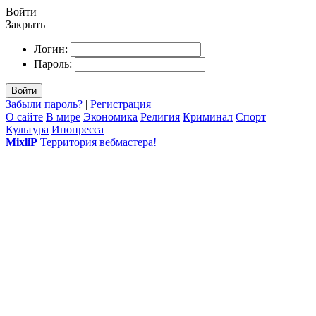
Войти
Закрыть
Логин:
Пароль:
Войти
Забыли пароль?
|
Регистрация
О сайте
В мире
Экономика
Религия
Криминал
Спорт
Культура
Инопресса
MixliP
Территория вебмастера!