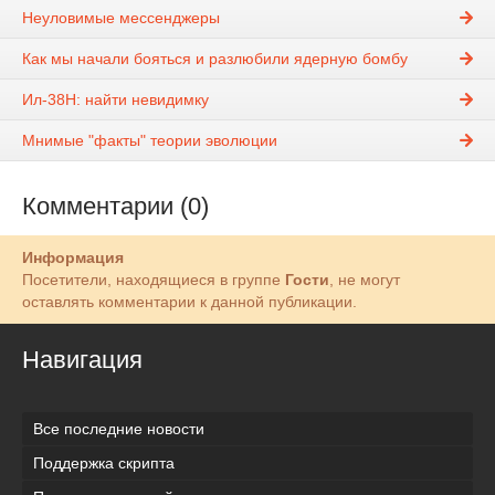
Неуловимые мессенджеры
Как мы начали бояться и разлюбили ядерную бомбу
Ил-38Н: найти невидимку
Мнимые "факты" теории эволюции
Комментарии (0)
Информация
Посетители, находящиеся в группе
Гости
, не могут
оставлять комментарии к данной публикации.
Навигация
Все последние новости
Поддержка скрипта