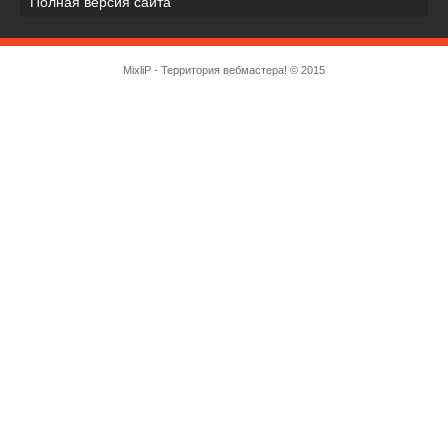
Полная версия сайта
MixliP - Территория вебмастера! © 2015