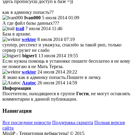
здесь прописуєш доступ к базе =))
как в админку попасть??
Ivan000
5 июля 2014 01:09
А где файл базы данных???
trail
7 июля 2014 11:46
База в архиве.
wektor
8 июля 2014 07:19
суппер, ресспект и уважуха, спасибо за такой рип, только
сервер грузит не слабо
bigser1
13 июля 2014 19:55
Если нужна помощь в установке пишите бесплатно я не кому
не помогаю я не Мать Тереза.
wektor
24 июля 2014 20:22
Я знаю как в админку попасть.Пишите в личку.
Azatoc
26 июля 2014 14:59
Информация
Посетители, находящиеся в группе
Гости
, не могут оставлять
комментарии к данной публикации.
Навигация
Все последние новости
Поддержка скрипта
Полная версия
сайта
MixliP - Территория вебмастера! © 2015