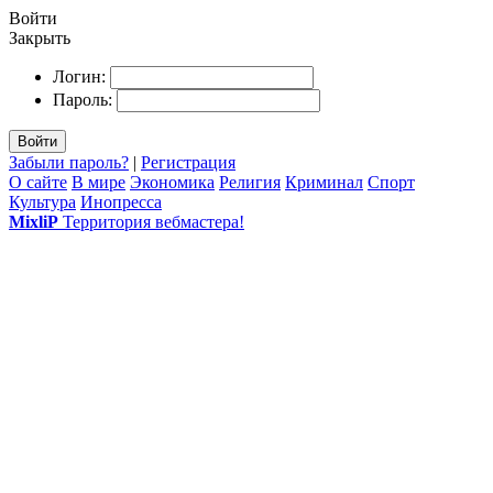
Войти
Закрыть
Логин:
Пароль:
Войти
Забыли пароль?
|
Регистрация
О сайте
В мире
Экономика
Религия
Криминал
Спорт
Культура
Инопресса
MixliP
Территория вебмастера!