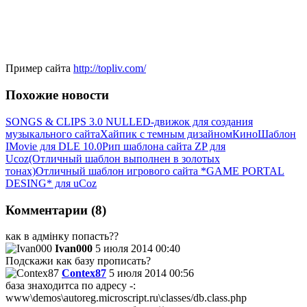
Пример сайта
http://topliv.com/
Похожие новости
SONGS & CLIPS 3.0 NULLED-движок для создания
музыкального сайта
Хайпик с темным дизайном
КиноШаблон
IMovie для DLE 10.0
Рип шаблона сайта ZP для
Ucoz(Отличный шаблон выполнен в золотых
тонах)
Отличный шаблон игрового сайта *GAME PORTAL
DESING* для uCoz
Комментарии (8)
как в адмінку попасть??
Ivan000
5 июля 2014 00:40
Подскажи как базу прописать?
Contex87
5 июля 2014 00:56
база знаходитса по адресу -:
www\demos\autoreg.microscript.ru\classes/db.class.php