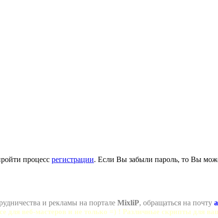
пройти процесс
регистрации
. Если Вы забыли пароль, то Вы мож
рудничества и рекламы на портале
MixliP
, обращаться на почту
a
се для веб-мастеров и не только =) ! Различные скрипты для ва