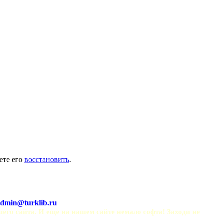
ете его
восстановить
.
dmin@turklib.ru
шего сайта. И еще на нашем сайте немало софта! Заходи не 