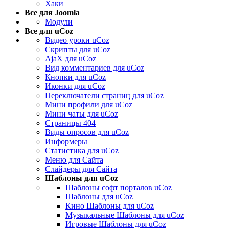
Хаки
Все для Joomla
Модули
Все для uCoz
Видео уроки uCoz
Скрипты для uCoz
AjaX для uCoz
Вид комментариев для uCoz
Кнопки для uCoz
Иконки для uCoz
Переключатели страниц для uCoz
Мини профили для uCoz
Мини чаты для uCoz
Страницы 404
Виды опросов для uCoz
Информеры
Статистика для uCoz
Меню для Сайта
Слайдеры для Сайта
Шаблоны для uCoz
Шаблоны софт порталов uCoz
Шаблоны для uCoz
Кино Шаблоны для uCoz
Музыкальные Шаблоны для uCoz
Игровые Шаблоны для uCoz