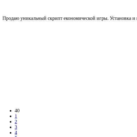
Продаю уникальный скрипт економической игры. Установка и на
40
1
2
3
4