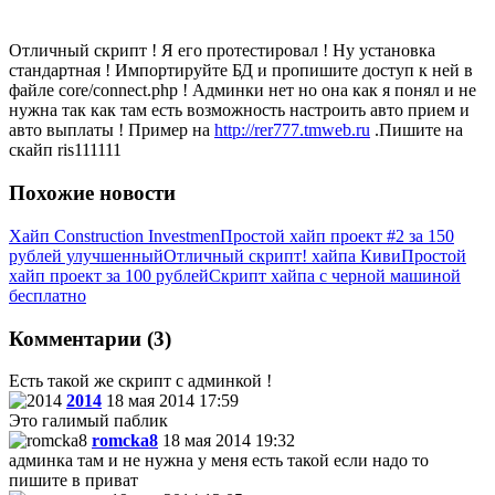
Отличный скрипт ! Я его протестировал ! Ну установка
стандартная ! Импортируйте БД и пропишите доступ к ней в
файле core/connect.php ! Админки нет но она как я понял и не
нужна так как там есть возможность настроить авто прием и
авто выплаты ! Пример на
http://rer777.tmweb.ru
.Пишите на
скайп ris111111
Похожие новости
Хайп Construction Investmen
Простой хайп проект #2 за 150
рублей улучшенный
Отличный скрипт! хайпа Киви
Простой
хайп проект за 100 рублей
Скрипт хайпа с черной машиной
бесплатно
Комментарии (3)
Есть такой же скрипт с админкой !
2014
18 мая 2014 17:59
Это галимый паблик
romcka8
18 мая 2014 19:32
админка там и не нужна у меня есть такой если надо то
пишите в приват