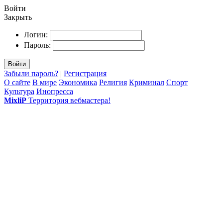
Войти
Закрыть
Логин:
Пароль:
Войти
Забыли пароль?
|
Регистрация
О сайте
В мире
Экономика
Религия
Криминал
Спорт
Культура
Инопресса
MixliP
Территория вебмастера!