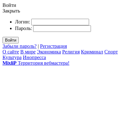
Войти
Закрыть
Логин:
Пароль:
Войти
Забыли пароль?
|
Регистрация
О сайте
В мире
Экономика
Религия
Криминал
Спорт
Культура
Инопресса
MixliP
Территория вебмастера!