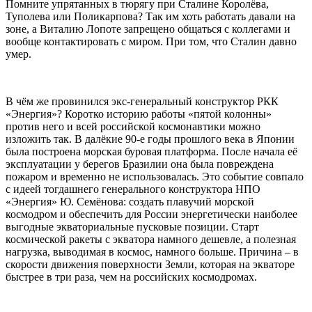
Помните упрятанных в тюрягу при Сталине Королёва,
Туполева или Поликарпова? Так им хоть работать давали на
зоне, а Виталию Лопоте запрещено общаться с коллегами и
вообще контактировать с миром. При том, что Сталин давно
умер.
В чём же провинился экс-генеральный конструктор РКК
«Энергия»? Коротко историю работы «пятой колонны»
против него и всей российской космонавтики можно
изложить так. В далёкие 90-е годы прошлого века в Японии
была построена морская буровая платформа. После начала её
эксплуатации у берегов Бразилии она была повреждена
пожаром и временно не использовалась. Это событие совпало
с идеей тогдашнего генерального конструктора НПО
«Энергия» Ю. Семёнова: создать плавучий морской
космодром и обеспечить для России энергетически наиболее
выгодные экваториальные пусковые позиции. Старт
космической ракеты с экватора намного дешевле, а полезная
нагрузка, выводимая в космос, намного больше. Причина – в
скорости движения поверхности Земли, которая на экваторе
быстрее в три раза, чем на российских космодромах.