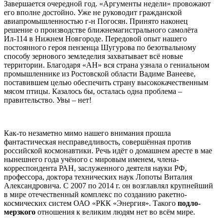
Завершается очередной год. «Аргументы недели» провожают
его вполне достойно. Уже не руководит гражданской
авиапромышленностью г-н Погосян. Принято наконец
решение о производстве ближнемагистрального самолёта
Ил-114 в Нижнем Новгороде. Передовой опыт нашего
постоянного героя пензенца Шугурова по безотвальному
способу зернового земледелия захватывает всё новые
территории. Благодаря «АН» вся страна узнала о гениальном
промышленнике из Ростовской области Вадиме Ванееве,
поставившем целью обеспечить страну высококачественным
мясом птицы. Казалось бы, осталась одна проблема –
правительство. Увы – нет!
Как-то незаметно мимо нашего внимания прошла
фантастическая несправедливость, совершённая против
российской космонавтики. Речь идёт о домашнем аресте в мае
нынешнего года учёного с мировым именем, члена-
корреспондента РАН, заслуженного деятеля науки РФ,
профессора, доктора технических наук Лопоты Виталия
Александровича. С 2007 по 2014 г. он возглавлял крупнейший
в мире отечественный комплекс по созданию ракетно-
космических систем ОАО «РКК «Энергия». Такого
подло-
мерзкого
отношения к великим людям нет во всём мире.