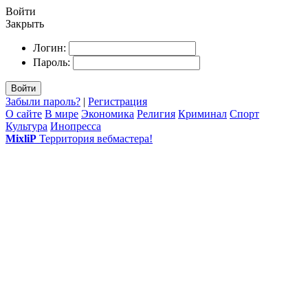
Войти
Закрыть
Логин:
Пароль:
Войти
Забыли пароль?
|
Регистрация
О сайте
В мире
Экономика
Религия
Криминал
Спорт
Культура
Инопресса
MixliP
Территория вебмастера!