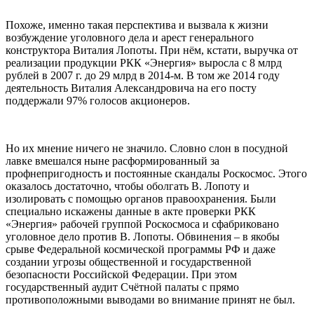
Похоже, именно такая перспектива и вызвала к жизни
возбуждение уголовного дела и арест генерального
конструктора Виталия Лопоты. При нём, кстати, выручка от
реализации продукции РКК «Энергия» выросла с 8 млрд
рублей в 2007 г. до 29 млрд в 2014-м. В том же 2014 году
деятельность Виталия Александровича на его посту
поддержали 97% голосов акционеров.
Но их мнение ничего не значило. Словно слон в посудной
лавке вмешался ныне расформированный за
профнепригодность и постоянные скандалы Роскосмос. Этого
оказалось достаточно, чтобы оболгать В. Лопоту и
изолировать с помощью органов правоохранения. Были
специально искажены данные в акте проверки РКК
«Энергия» рабочей группой Роскосмоса и сфабриковано
уголовное дело против В. Лопоты. Обвинения – в якобы
срыве Федеральной космической программы РФ и даже
создании угрозы общественной и государственной
безопасности Российской Федерации. При этом
государственный аудит Счётной палаты с прямо
противоположными выводами во внимание принят не был.