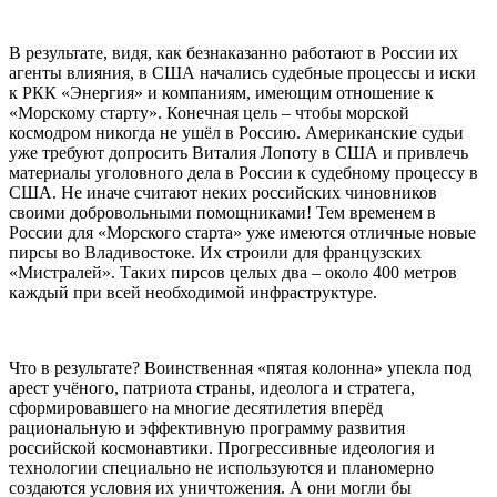
В результате, видя, как безнаказанно работают в России их
агенты влияния, в США начались судебные процессы и иски
к РКК «Энергия» и компаниям, имеющим отношение к
«Морскому старту». Конечная цель – чтобы морской
космодром никогда не ушёл в Россию. Американские судьи
уже требуют допросить Виталия Лопоту в США и привлечь
материалы уголовного дела в России к судебному процессу в
США. Не иначе считают неких российских чиновников
своими добровольными помощниками! Тем временем в
России для «Морского старта» уже имеются отличные новые
пирсы во Владивостоке. Их строили для французских
«Мистралей». Таких пирсов целых два – около 400 метров
каждый при всей необходимой инфраструктуре.
Что в результате? Воинственная «пятая колонна» упекла под
арест учёного, патриота страны, идеолога и стратега,
сформировавшего на многие десятилетия вперёд
рациональную и эффективную программу развития
российской космонавтики. Прогрессивные идеология и
технологии специально не используются и планомерно
создаются условия их уничтожения. А они могли бы