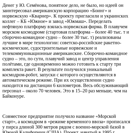
Денег у Ю. Семёнова, понятное дело, не было, но идеей он
заинтересовал американскую корпорацию «Боинг» и
норвежскую «Кварнер». К проекту пригласили и украинских
коллег – КБ «Южное» и завод «Южмаш». Переделать
нефтяную платформу взялась норвежская фирма. В плавучем
морском космодроме (стартовая платформа – более 40 тыс. т и
сборочно-командное судно – более 30 тыс. т) реализованы
лучшие в мире технологии: советско-российские ракетно-
космические, судостроительные норвежские и
телекоммуникационные американские. Сборочно-командное
судно – это, по сути, плавучий завод и центр управления
полётами, где одновременно можно готовить к старту три
комплекта ракет. В результате получился уникальный
космодром-робот, запуски с которого осуществляются в
автоматическом режиме. При их осуществлении судно
находится на дистанции 6 километров. Весь обслуживающий
персонал – около 70 человек. Это в 15–20 раз меньше, чем на
Байконуре.
Совместное предприятие получило название «Морской
старт», а космодром в «режиме временного ввоза» прописался
у пирса длиной 300 метров рядом с военно-морской базой в
Южной Калифорнии (США). Проект, начатый в 1995 г.,