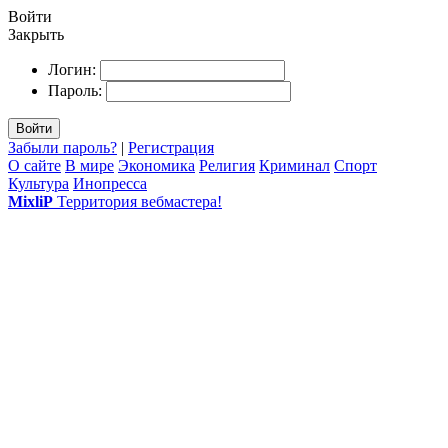
Войти
Закрыть
Логин:
Пароль:
Войти
Забыли пароль?
|
Регистрация
О сайте
В мире
Экономика
Религия
Криминал
Спорт
Культура
Инопресса
MixliP
Территория вебмастера!