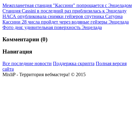
Межпланетная станция "Кассини" попрощается с Энцеладом
Станция Cassini в последний раз приблизилась к Энцеладу
НАСА опубликовала снимки гейзеров спутника Сатурна
Кассини 28 числа пройдет через водяные гейзеры Энцелада
Фото дня: удивительная поверхность Энцелада
Комментарии (0)
Навигация
Все последние новости
Поддержка скрипта
Полная версия
сайта
MixliP - Территория вебмастера! © 2015