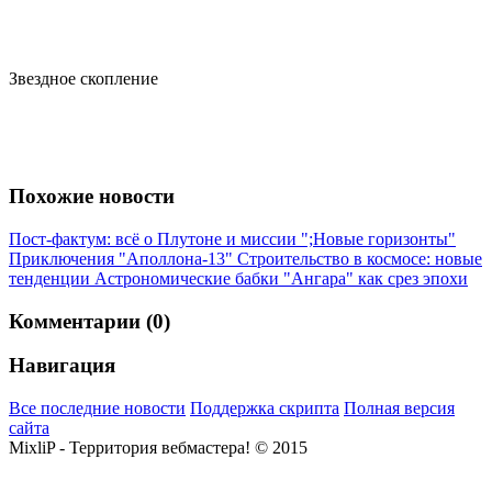
Звездное скопление
Похожие новости
Пост-фактум: всё о Плутоне и миссии ";Новые горизонты"
Приключения "Аполлона-13"
Строительство в космосе: новые
тенденции
Астрономические бабки
"Ангара" как срез эпохи
Комментарии (0)
Навигация
Все последние новости
Поддержка скрипта
Полная версия
сайта
MixliP - Территория вебмастера! © 2015