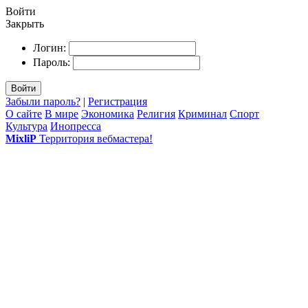
Войти
Закрыть
Логин:
Пароль:
Войти
Забыли пароль?
|
Регистрация
О сайте
В мире
Экономика
Религия
Криминал
Спорт
Культура
Инопресса
MixliP
Территория вебмастера!