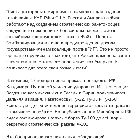
"Лишь три страны в мире имеют самолеты для ведения
такой войны: КНР, РФ и США. Россия и Америка сейчас
работают над созданием стратегических ракетоносцев
следующего поколения и боевой опыт может помочь
российским конструкторам, - пишет Файт. - Полеты
бомбардировщиков - еще и предупреждение другим
государствам-членам коалиции против "ИГ". Это не просто
бряцанье оружием, а знак того, что Россия намерена занять
в военном плане такое же положение, как Америка. И
развивает для этого свои возможности".
Напомним, 17 ноября после приказа президента РФ
Владимира Путина об усилении ударов по "ИГ" к операции
Воздушно-космических сил России в Сирии подключилась
Дальняя авиация. Ракетоносцы Ту-22, Ту-95 и Ту-160
используют для уничтожения террористов крылатые ракеты -
в том числе новейшие. На опубликованном Минобороны РФ
видео зафиксирован запуск с борта Ту-160 до сей поры
секретной стратегической ракеты Х-101.
Это боеприпас нового поколения, обладающий