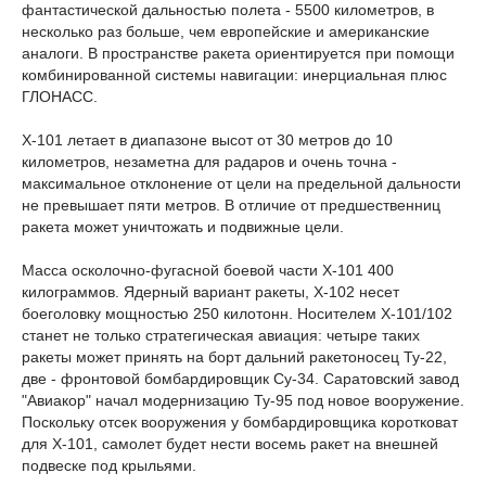
фантастической дальностью полета - 5500 километров, в
несколько раз больше, чем европейские и американские
аналоги. В пространстве ракета ориентируется при помощи
комбинированной системы навигации: инерциальная плюс
ГЛОНАСС.
Х-101 летает в диапазоне высот от 30 метров до 10
километров, незаметна для радаров и очень точна -
максимальное отклонение от цели на предельной дальности
не превышает пяти метров. В отличие от предшественниц
ракета может уничтожать и подвижные цели.
Масса осколочно-фугасной боевой части Х-101 400
килограммов. Ядерный вариант ракеты, Х-102 несет
боеголовку мощностью 250 килотонн. Носителем Х-101/102
станет не только стратегическая авиация: четыре таких
ракеты может принять на борт дальний ракетоносец Ту-22,
две - фронтовой бомбардировщик Су-34. Саратовский завод
"Авиакор" начал модернизацию Ту-95 под новое вооружение.
Поскольку отсек вооружения у бомбардировщика коротковат
для Х-101, самолет будет нести восемь ракет на внешней
подвеске под крыльями.