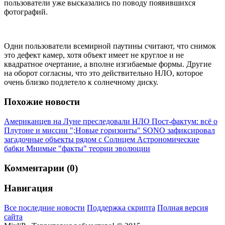
пользователи уже высказались по поводу появившихся
фотографий.
Одни пользователи всемирной паутины считают, что снимок
это дефект камер, хотя объект имеет не круглое и не
квадратное очертание, а вполне изгибаемые формы. Другие
на оборот согласны, что это действительно НЛО, которое
очень близко подлетело к солнечному диску.
Похожие новости
Американцев на Луне преследовали НЛО
Пост-фактум: всё о
Плутоне и миссии ";Новые горизонты"
SONO зафиксировал
загадочные объекты рядом с Солнцем
Астрономические
бабки
Мнимые "факты" теории эволюции
Комментарии (0)
Навигация
Все последние новости
Поддержка скрипта
Полная версия
сайта