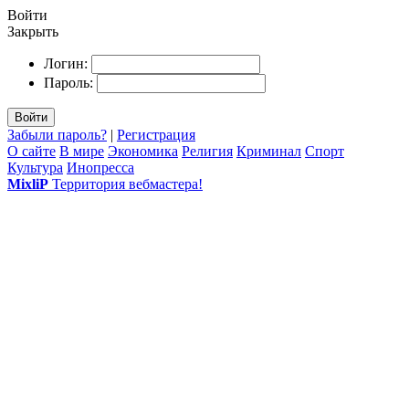
Войти
Закрыть
Логин:
Пароль:
Войти
Забыли пароль?
|
Регистрация
О сайте
В мире
Экономика
Религия
Криминал
Спорт
Культура
Инопресса
MixliP
Территория вебмастера!