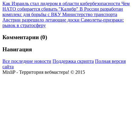
Как Израиль стал лидером в области кибербезопасности
Чем
НАТО собирается сбивать "Калибр"
В России разработан
комплекс для борьбы с ВКУ
Министерство транспорта
Австрии разрешило летающие доски
Самолеты-призраки:
рывок в стратосферу
Комментарии (0)
Навигация
Все последние новости
Поддержка скрипта
Полная версия
сайта
MixliP - Территория вебмастера! © 2015