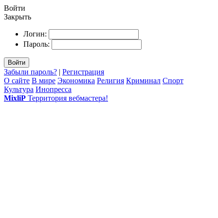
Войти
Закрыть
Логин:
Пароль:
Войти
Забыли пароль?
|
Регистрация
О сайте
В мире
Экономика
Религия
Криминал
Спорт
Культура
Инопресса
MixliP
Территория вебмастера!