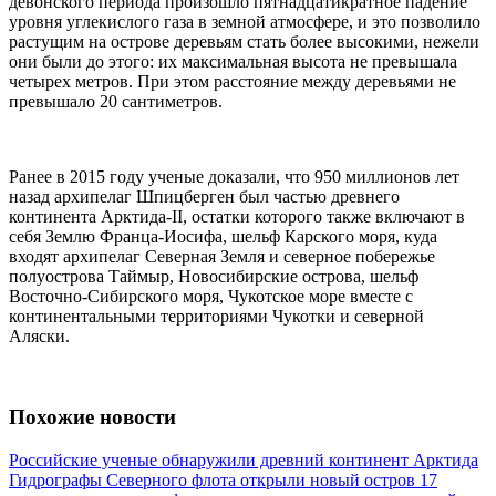
девонского периода произошло пятнадцатикратное падение
уровня углекислого газа в земной атмосфере, и это позволило
растущим на острове деревьям стать более высокими, нежели
они были до этого: их максимальная высота не превышала
четырех метров. При этом расстояние между деревьями не
превышало 20 сантиметров.
Ранее в 2015 году ученые доказали, что 950 миллионов лет
назад архипелаг Шпицберген был частью древнего
континента Арктида-II, остатки которого также включают в
себя Землю Франца-Иосифа, шельф Карского моря, куда
входят архипелаг Северная Земля и северное побережье
полуострова Таймыр, Новосибирские острова, шельф
Восточно-Сибирского моря, Чукотское море вместе с
континентальными территориями Чукотки и северной
Аляски.
Похожие новости
Российские ученые обнаружили древний континент Арктида
Гидрографы Северного флота открыли новый остров
17