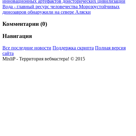
инновационных артефактов доисторических цивилизаций
Вода - главный ресурс человечества
Морозоустойчивых
динозавров обнаружили на севере Аляски
Комментарии (0)
Навигация
Все последние новости
Поддержка скрипта
Полная версия
сайта
MixliP - Территория вебмастера! © 2015