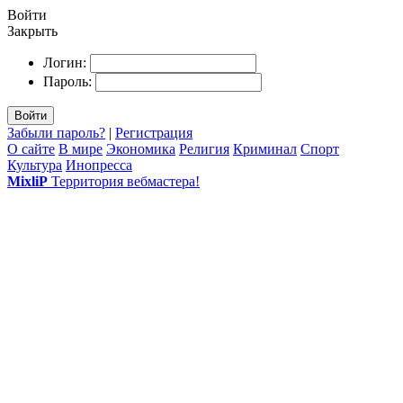
Войти
Закрыть
Логин:
Пароль:
Войти
Забыли пароль?
|
Регистрация
О сайте
В мире
Экономика
Религия
Криминал
Спорт
Культура
Инопресса
MixliP
Территория вебмастера!