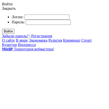
Войти
Закрыть
Логин:
Пароль:
Войти
Забыли пароль?
|
Регистрация
О сайте
В мире
Экономика
Религия
Криминал
Спорт
Культура
Инопресса
MixliP
Территория вебмастера!