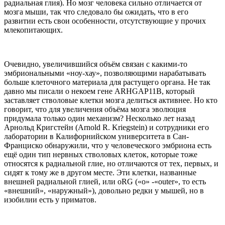
радиальная глия). Но мозг человека сильно отличается от
мозга мыши, так что следовало бы ожидать, что в его
развитии есть свои особенности, отсутствующие у прочих
млекопитающих.
Очевидно, увеличившийся объём связан с какими-то
эмбриональными «ноу-хау», позволяющими нарабатывать
больше клеточного материала для растущего органа. Не так
давно мы писали о некоем гене ARHGAP11B, который
заставляет стволовые клетки мозга делиться активнее. Но кто
говорит, что для увеличения объёма мозга эволюция
придумала только один механизм? Несколько лет назад
Арнольд Кригстейн (Arnold R. Kriegstein) и сотрудники его
лаборатории в Калифорнийском университета в Сан-
Франциско обнаружили, что у человеческого эмбриона есть
ещё один тип нервных стволовых клеток, которые тоже
относятся к радиальной глие, но отличаются от тех, первых, и
сидят к тому же в другом месте. Эти клетки, названные
внешней радиальной глией, или oRG («o» -«outer», то есть
«внешний», «наружный»), довольно редки у мышей, но в
изобилии есть у приматов.