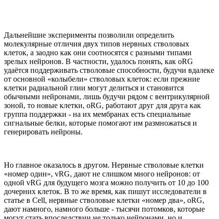
Дальнейшие эксперименты позволили определить
молекулярные отличия двух типов нервных стволовых
клеток, а заодно как они соотносятся с разными типами
зрелых нейронов. В частности, удалось понять, как oRG
удаётся поддерживать стволовые способности, будучи вдалеке
от основной «колыбели» стволовых клеток: если прежние
клетки радиальной глии могут делиться и становится
обычными нейронами, лишь будучи рядом с вентрикулярной
зоной, то новые клетки, oRG, работают друг для друга как
группа поддержки - на их мембранах есть специальные
сигнальные белки, которые помогают им размножаться и
генерировать нейроны.
Но главное оказалось в другом. Нервные стволовые клетки
«номер один», vRG, дают не слишком много нейронов: от
одной vRG для будущего мозга можно получить от 10 до 100
дочерних клеток. В то же время, как пишут исследователи в
статье в Cell, нервные стволовые клетки «номер два», oRG,
дают намного, намного больше - тысячи потомков, которые
могут стать впоследствии не только нейронами, но и