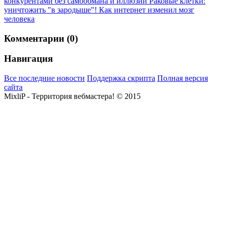
конкурентами без самообмана и иллюзий
Раковые клетки:
уничтожить "в зародыше"!
Как интернет изменил мозг
человека
Комментарии (0)
Навигация
Все последние новости
Поддержка скрипта
Полная версия
сайта
MixliP - Территория вебмастера! © 2015