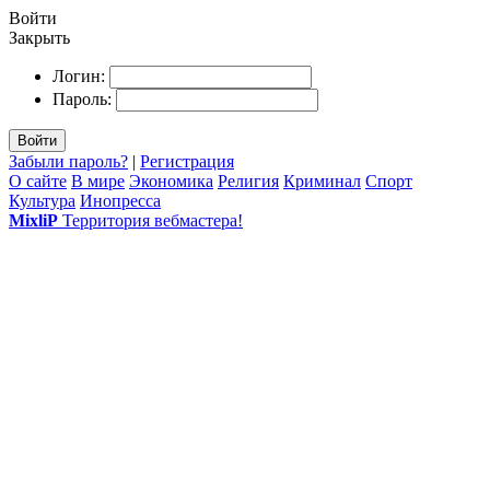
Войти
Закрыть
Логин:
Пароль:
Войти
Забыли пароль?
|
Регистрация
О сайте
В мире
Экономика
Религия
Криминал
Спорт
Культура
Инопресса
MixliP
Территория вебмастера!