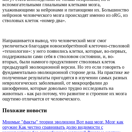
вспомогательными глиальными клетками мозга,
ухаживающими за нейронами и питающими их. Большинство
нейронов человеческого мозга происходят именно из oRG, из
стволовых клеток «номер два».
Напрашивается вывод, что человеческий мозг смог
увеличиться благодаря новоизобретённой клеточно-стволовой
«технологии»: у него появились клетки, которые, во-первых,
поддерживали сами себя в стволовом состоянии, и, во-
вторых, были намного продуктивнее стволовых клеток
предыдущей эволюционной версии. Но это если говорить о
фундаментально-эволюционной стороне дела. На практике же
полученные результаты пригодятся в изучении самых разных
неврологических заболеваний, от микроцефалии до
шизофрении, которые довольно трудно исследовать на
животных - как раз потому, что развитие и строение их мозга
ощутимо отличается от человеческого.
Похожие новости
Мнимые "факты" теории эволюции
Вот ваш мозг. Мозг как
оружие
Как честно сравнивать долю видимости с