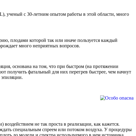
L), ученый с 30-летним опытом работы в этой области, много
рию, плодами которой так или иначе пользуется каждый
порождает много неприятных вопросов.
яция, основана на том, что при быстром (на протяжении
т получить фатальный для них перегрев быстрее, чем начнут
т эпиляции.
воздействием не так проста в реализации, как кажется.
аждать специальным спреем или потоком воздуха. У процедуры
вплоть до модели и спектра используемого в нем источника