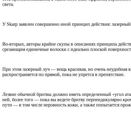
света.
У Skarp заявлен совершенно иной принцип действия: лазерный 
Во-вторых, авторы крайне скупы в описаниях принципа дейст
срезающим единичные волоски с идеально плоской поверхност
При этом лазерный луч — вещь красивая, но очень неудобная в
распространяется по прямой, пока не упрется в препятствие.
Лезвие обычной бритвы должно иметь определенный «угол атак
ней, более того — пока вы ведете бритву перпендикулярно кром
пути — в том числе неровность кожи, а также попытается проже