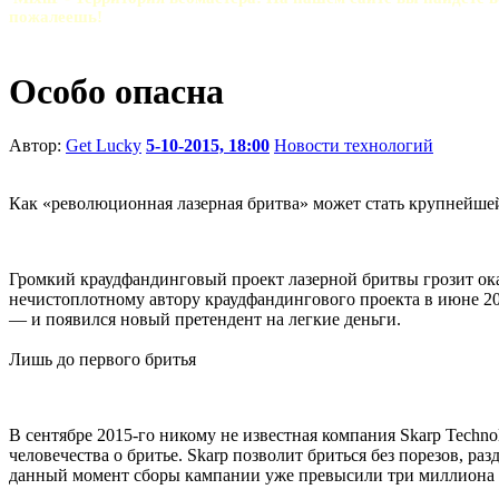
пожалеешь!
Особо опасна
Автор:
Get Lucky
5-10-2015, 18:00
Новости технологий
Как «революционная лазерная бритва» может стать крупнейше
Громкий краудфандинговый проект лазерной бритвы грозит оказ
нечистоплотному автору краудфандингового проекта в июне 201
— и появился новый претендент на легкие деньги.
Лишь до первого бритья
В сентябре 2015-го никому не известная компания Skarp Techno
человечества о бритье. Skarp позволит бриться без порезов, р
данный момент сборы кампании уже превысили три миллиона 