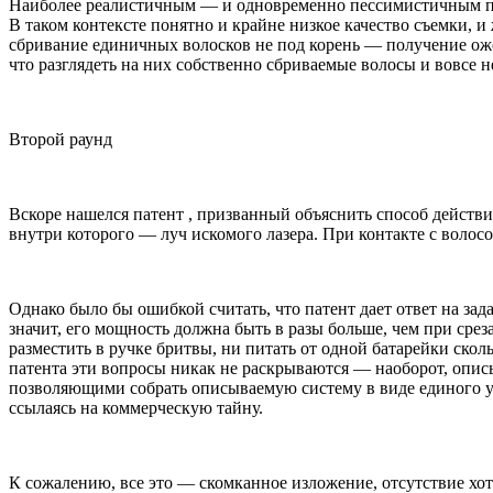
Наиболее реалистичным — и одновременно пессимистичным пр
В таком контексте понятно и крайне низкое качество съемки, 
сбривание единичных волосков не под корень — получение ожог
что разглядеть на них собственно сбриваемые волосы и вовсе 
Второй раунд
Вскоре нашелся патент , призванный объяснить способ действи
внутри которого — луч искомого лазера. При контакте с волосо
Однако было бы ошибкой считать, что патент дает ответ на зад
значит, его мощность должна быть в разы больше, чем при сре
разместить в ручке бритвы, ни питать от одной батарейки скол
патента эти вопросы никак не раскрываются — наоборот, опис
позволяющими собрать описываемую систему в виде единого ун
ссылаясь на коммерческую тайну.
К сожалению, все это — скомканное изложение, отсутствие хо