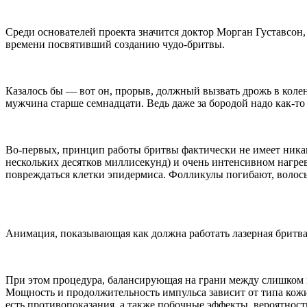
Среди основателей проекта значится доктор Морган Густавсон,
времени посвятивший созданию чудо-бритвы.
Казалось бы — вот он, прорыв, должный вызвать дрожь в колен
мужчина старше семнадцати. Ведь даже за бородой надо как-т
Во-первых, принцип работы бритвы фактически не имеет никак
нескольких десятков миллисекунд) и очень интенсивном нагре
повреждаться клетки эпидермиса. Фолликулы погибают, волосы
Анимация, показывающая как должна работать лазерная бритв
При этом процедура, балансирующая на грани между слишком н
Мощность и продолжительность импульса зависит от типа кож
есть противопоказания, а также побочные эффекты, вероятность