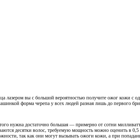
ица лазером вы с большой вероятностью получите ожог кожи с о
машинкой форма черепа у всех людей разная лишь до первого бри
этого нужна достаточно большая — примерно от сотни милливатт, 
аются десятки волос, требуемую мощность можно оценить в 0,5 в
жности, так как они могут вызывать ожоги кожи, а при попадани