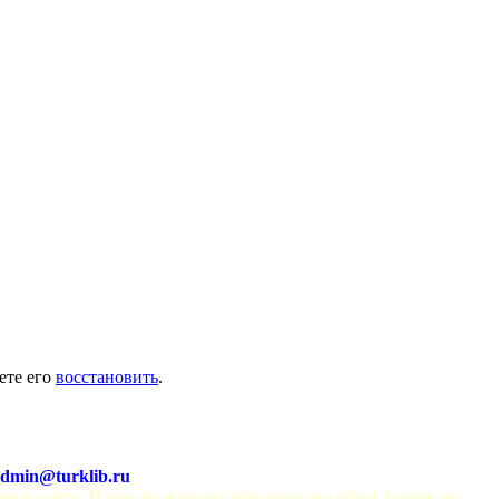
ете его
восстановить
.
dmin@turklib.ru
шего сайта. И еще на нашем сайте немало софта! Заходи не 