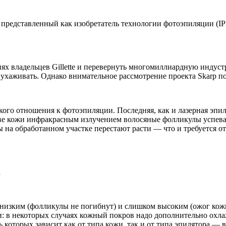
 представленный как изобретатель технологии фотоэпиляции (IP
ях владельцев Gillette и перевернуть многомиллиардную индуст
о ухаживать. Однако внимательное рассмотрение проекта Skarp 
ого отношения к фотоэпиляции. Последняя, как и лазерная эпил
ве кожи инфракрасным излучением волосяные фолликулы успеваю
 на обработанном участке перестают расти — что и требуется о
а
изким (фолликулы не погибнут) и слишком высоким (ожог кожи) 
и: в некоторых случаях кожный покров надо дополнительно охл
 которых зависит как от типа кожи, так и от типа эпилятора — 