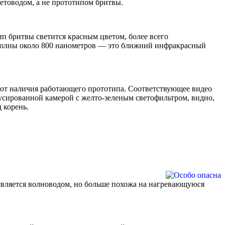
етоводом, а не прототипом бритвы.
п бритвы светится красным цветом, более всего
 волны около 800 нанометров — это ближний инфракрасный
буют наличия работающего прототипа. Соответствующее видео
усированной камерой с желто-зеленым светофильтром, видно,
 корень.
 является волноводом, но больше похожа на нагревающуюся