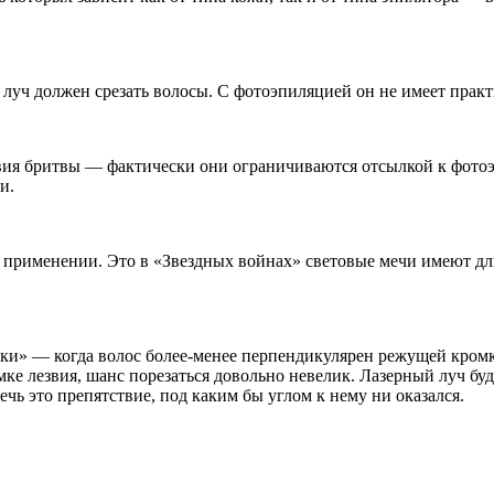
луч должен срезать волосы. С фотоэпиляцией он не имеет практи
вия бритвы — фактически они ограничиваются отсылкой к фото
и.
 применении. Это в «Звездных войнах» световые мечи имеют дли
и» — когда волос более-менее перпендикулярен режущей кромке.
ке лезвия, шанс порезаться довольно невелик. Лазерный луч буд
чь это препятствие, под каким бы углом к нему ни оказался.