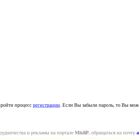
пройти процесс
регистрации
. Если Вы забыли пароль, то Вы мож
рудничества и рекламы на портале
MixliP
, обращаться на почту
a
се для веб-мастеров и не только =) ! Различные скрипты для ва