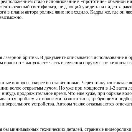
едположением стало использование в «прототипе» обычной них
и желто-зеленый светофильтр, не дающий увидеть на видео харак
а в планы автора ролика явно не входило. Кадры же, где он яко
невозможно.
я лазерной бритвы. В документе описывается использование в б
м волокно «выпускает» часть излучения наружу в точке контакта,
анные вопросы, скорее он ставит новые. Через точку контакта с
зании волос открытым лучом. Но уже при мощности в 1-2 ватта л
ь-нибудь продолжительное время. Что еще хуже, при обрыве волокн
ываются проблемы с волосами разного типа, требующими подбор
иверсального устройства. Авторы также отказываются отвечать
тя бы минимальных технических деталей, странные видеоролики 