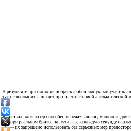
В результате при попытке побрить любой выпуклый участок л
тут не вспомнить анекдот про то, что с новой автоматической 
В-третьих, хотя лазер способен пережечь волос, мощность для 
что при реальном бритье на пути лазера каждую секунду оказыв
3B — их запрещено использовать без серьезных мер предосторо