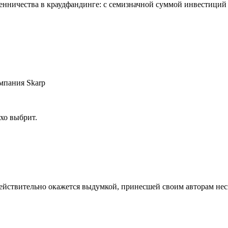
енничества в краудфандинге: с семизначной суммой инвестиций
мпания Skarp
охо выбрит.
 действительно окажется выдумкой, принесшей своим авторам не