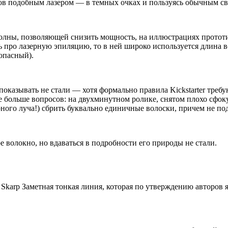
ков подобным лазером — в темных очках и пользуясь обычным св
олны, позволяющей снизить мощность, на иллюстрациях прототи
 про лазерную эпиляцию, то в ней широко используется длина
опасный).
показывать не стали — хотя формально правила Kickstarter тре
 больше вопросов: на двухминутном ролике, снятом плохо сфок
ного луча!) сбрить буквально единичные волоски, причем не под
е волокно, но вдаваться в подробности его природы не стали.
 Skarp Заметная тонкая линия, которая по утверждению авторов