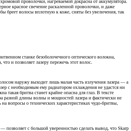
ромовой проволочки, нагреваемой докрасна от аккумулятора.
терное красное свечение раскаленной проволочки, и даже
бы бреет волосы вплотную к коже, сняты без увеличения, так
ритвенном станке безоболочечного оптического волокна,
 что и позволяет лазеру пережечь этот волос.
 волосом наружу выходит лишь малая часть излучения лазера — а
азер с необходимым ему радиатором охлаждения не удастся ни
а такая бритва станет крайне опасна для глаз. В тексте
а разной длины волны и мощностей лазера и фактически не
 на вопросы о технических характеристиках чудо-бритвы,
— позволяет с большой уверенностью сделать вывод, что Skarp