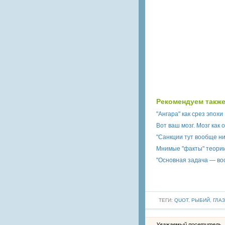
Рекомендуем также
"Ангара" как срез эпохи
Вот ваш мозг. Мозг как 
"Санкции тут вообще ни
Мнимые "факты" теори
"Основная задача — во
ТЕГИ:
QUOT
,
РЫБИЙ
,
ГЛАЗ
Уважаемый посетитель, В