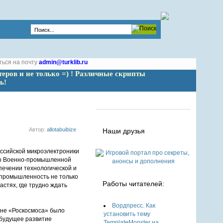
ться на почту
admin@turklib.ru
теров и не только =) ! Различные скрипты 
ь!
Автор:
allotabuibize
Наши друзья
ты Военно-промышленной
ечении технологической и
 промышленность не только
Работы читателей:
стях, где трудно ждать
Вордпресс. Как
не «Роскосмоса» было
установить тему
 будущее развитие
TemplateMonster на