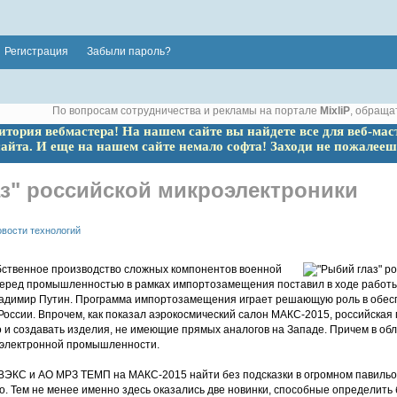
Регистрация
Забыли пароль?
По вопросам сотрудничества и рекламы на портале
MixliP
, обраща
ритория вебмастера! На нашем сайте вы найдете все для веб-мас
сайта. И еще на нашем сайте немало софта! Заходи не пожалееш
з" российской микроэлектроники
вости технологий
ственное производство сложных компонентов военной
 перед промышленностью в рамках импортозамещения поставил в ходе рабо
адимир Путин. Программа импортозамещения играет решающую роль в обесп
России. Впрочем, как показал аэрокосмический салон МАКС-2015, российская
 и создавать изделия, не имеющие прямых аналогов на Западе. Причем в обла
 электронной промышленности.
ЭКС и АО МРЗ ТЕМП на МАКС-2015 найти без подсказки в огромном павильо
о. Тем не менее именно здесь оказались две новинки, способные определить