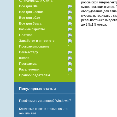
Слайдеры для Сайта
российской микроэлект
Все для Dle
существующих в мире. 
оборудование для авиац
Все для Joomla
музеях, встраивать в 
Все для uCoz
реальность без видеок
Все для букса
до 2,5х1,5 метра.
Разные скрипты
Платное
Заработок в интернете
Программирование
Вебмастеру
Школа
Программы
Развлечения
Правообладателям
Популярные статьи
Проблемы с установкой Windows 7
Ключевые слова в статье: на что
они влияют