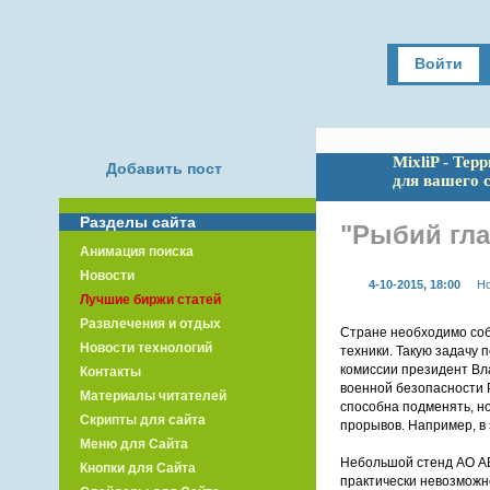
Войти
MixliP - Тер
Добавить пост
для вашего 
Разделы сайта
"Рыбий гла
Анимация поиска
Новости
4-10-2015, 18:00
Но
Лучшие биржи статей
Развлечения и отдых
Стране необходимо соб
Новости технологий
техники. Такую задачу
комиссии президент Вл
Контакты
военной безопасности 
Материалы читателей
способна подменять, но
Скрипты для сайта
прорывов. Например, в
Меню для Сайта
Небольшой стенд АО АВ
Кнопки для Сайта
практически невозможн