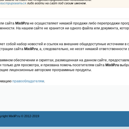
егистрироваться
либо войти на сайт под своим именем.
ели сайта
MixliP.ru
не осуществляют никакой продажи либо перепродажи прог
венности. На нашем сайте не хранится ни одного файла или документа, кот
ет собой набор новостей и ссылок на внешние общедоступные источники в с
страции сайта
MixliP.ru
, а, следовательно, не несет никакой ответственности 
аммном обеспечении и скриптах, размещенная на данном сайте, предоставл
и только для просмотра, и призвана помочь посетителям сайта
MixliP.ru
выбра
ющие лицензионные авторские программные продукты.
ормацию
правообладателям
.
ight MixliP.ru © 2012-2019