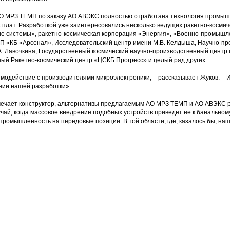
 АО МРЗ ТЕМП по заказу АО АВЭКС полностью отработана технология промыш
плат. Разработкой уже заинтересовались несколько ведущих ракетно-космич
ие системы», ракетно-космическая корпорация «Энергия», «Военно-промыш
 «КБ «Арсенал», Исследовательский центр имени М.В. Келдыша, Научно-пр
. Лавочкина, Государственный космический научно-производственный центр 
ый Ракетно-космический центр «ЦСКБ Прогресс» и целый ряд других.
модействие с производителями микроэлектроники, – рассказывает Жуков. –
нии нашей разработки».
тмечает конструктор, альтернативы предлагаемым АО МРЗ ТЕМП и АО АВЭКС
лучай, когда массовое внедрение подобных устройств приведет не к банальн
ромышленность на передовые позиции. В той области, где, казалось бы, наш