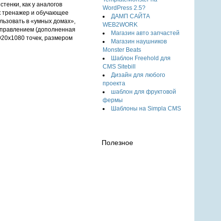
енки, как у аналогов
WordPress 2.5?
ак тренажер и обучающее
ДАМП САЙТА
льзовать в «умных домах»,
WEB2WORK
 управлением (дополненная
Магазин авто запчастей
920х1080 точек, размером
Магазин наушников
Monster Beats
Шаблон Freehold для
CMS Sitebill
Дизайн для любого
проекта
шаблон для фруктовой
фермы
Шаблоны на Simpla CMS
Полезное