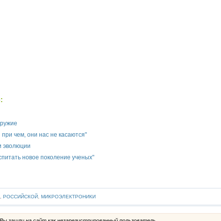
:
оружие
 при чем, они нас не касаются"
и эволюции
спитать новое поколение ученых"
,
РОССИЙСКОЙ
,
МИКРОЭЛЕКТРОНИКИ
ы зашли на сайт как незарегистрированный пользователь.