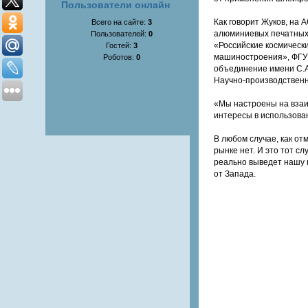
Пользователи онлайн
Как говорит Жуков, на
Всего на сайте:
3
алюминиевых печатных 
Пользователей:
0
«Российские космическ
Гостей:
3
машиностроения», ФГУП
Роботов:
0
объединение имени С.А
Научно-производственн
«Мы настроены на взаи
интересы в использова
В любом случае, как о
рынке нет. И это тот с
реально выведет нашу п
от Запада.