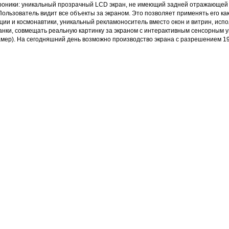
роники: уникальный прозрачный LCD экран, не имеющий задней отражающей ст
Пользователь видит все объекты за экраном. Это позволяет применять его к
ии и космонавтики, уникальный рекламоноситель вместо окон и витрин, испо
станки, совмещать реальную картинку за экраном с интерактивным сенсорным
амер). На сегодняшний день возможно производство экрана с разрешением 1