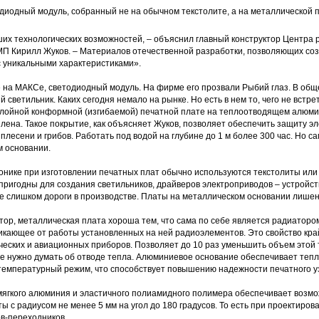
диодный модуль, собранный не на обычном текстолите, а на металлической 
их технологических возможностей, – объяснил главный конструктор Центра
П Кирилл Жуков. – Материалов отечественной разработки, позволяющих со
с уникальными характеристиками».
 на МАКСе, светодиодный модуль. На фирме его прозвали Рыбий глаз. В общ
 светильник. Каких сегодня немало на рынке. Но есть в нем то, чего не встре
слойной конформной (изгибаемой) печатной плате на теплоотводящем алюм
лена. Такое покрытие, как объясняет Жуков, позволяет обеспечить защиту э
 плесени и грибов. Работать под водой на глубине до 1 м более 300 час. Но с
 основании.
онике при изготовлении печатных плат обычно используются текстолиты или 
 пригодны для создания светильников, драйверов электроприводов – устрой
е слишком дороги в производстве. Платы на металлическом основании лишен
ктор, металлическая плата хороша тем, что сама по себе является радиатор
никающее от работы установленных на ней радиоэлементов. Это свойство кра
еских и авиационных приборов. Позволяет до 10 раз уменьшить объем этой т
не нужно думать об отводе тепла. Алюминиевое основание обеспечивает тепл
температурный режим, что способствует повышению надежности печатного уз
 мягкого алюминия и эластичного полиамидного полимера обеспечивает возм
ы с радиусом не менее 5 мм на угол до 180 градусов. То есть при проектиров
в-переходников.