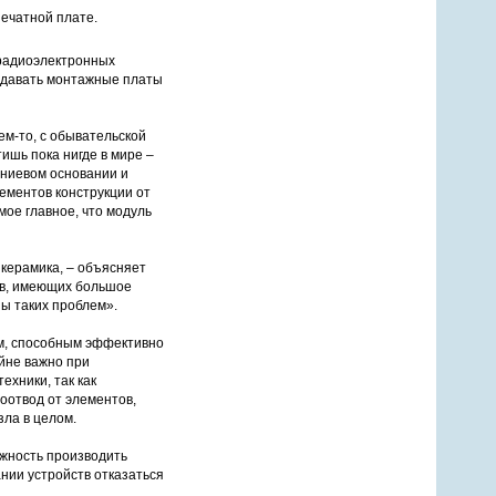
печатной плате.
 радиоэлектронных
здавать монтажные платы
ем-то, с обывательской
тишь пока нигде в мире –
иниевом основании и
лементов конструкции от
амое главное, что модуль
керамика, – объясняет
ств, имеющих большое
ы таких проблем».
ом, способным эффективно
йне важно при
ехники, так как
оотвод от элементов,
ла в целом.
ожность производить
ании устройств отказаться