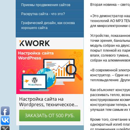
Вторая новинка – свето
Приемы продвижения сайтов
Раскрутка сайта - что это?
«Это демонстратор наш
технологий АО МРЗ ТЕМ
Графический дизайн, как основа
для микроэлектроники 
хорошего сайта
Устройство, показанное
точки зрения, банальный
модуль собран на двух
покрыт пленкой из пари
влаги, солевого тумана,
собран на алюминиевом
«В современной электр
конструктор. – Одни не
тепловыделение. Други
Как объясняет констру
рассеивать тепло, воз
конструировании космич
конструкторам теперь 
улучшая тем самым их 
Кроме того, сочетание
однократный изгиб плат
от применения шлейфо