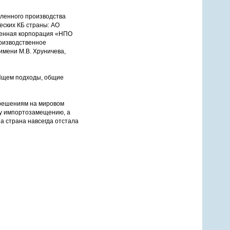
ленного производства
еских КБ страны: АО
ленная корпорация «НПО
оизводственное
имени М.В. Хруничева,
 Ищем подходы, общие
 решениям на мировом
ому импортозамещению, а
а страна навсегда отстала