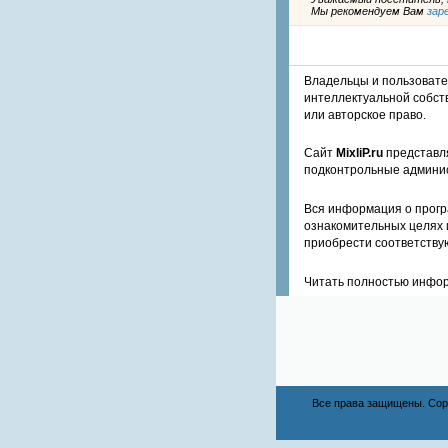
Мы рекомендуем Вам
зар
Владельцы и пользоват
интеллектуальной собст
или авторское право.
Сайт
MixliP.ru
представля
подконтрольные админи
Вся информация о прогр
ознакомительных целях 
приобрести соответству
Читать полностью инф
Все права защищены. Copyr