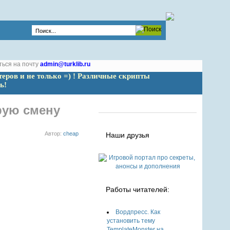
ться на почту
admin@turklib.ru
теров и не только =) ! Различные скрипты 
ь!
рую смену
Автор:
cheap
Наши друзья
Работы читателей:
Вордпресс. Как
установить тему
TemplateMonster на