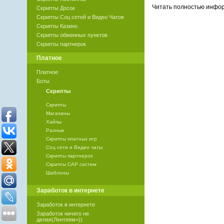
Читать полностью инф
Скрипты Досок
Скрипты Соц сетей и Видео Чатов
Скрипты Казино
Скрипты обменных пунктов
Скрипты партнерок
Платное
Платное
Боты
Скрипты
Скрипты
Магазины
Хайпы
Разные
Скрипты платных игр
Соц сети и Видео чаты
Скрипты партнерок
Скрипты САР систем
Шаблоны
Заработок в интернете
Заработок в интернете
Заработок ничего не
делая(Лентяям=))