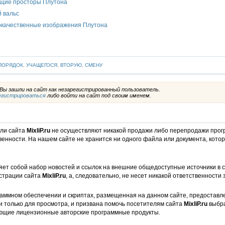
ющие просторы Плутона
й вальс
окачественные изображения Плутона
ПОРЯДОК
,
УЧАЩЕГОСЯ
,
ВТОРУЮ
,
СМЕНУ
ы зашли на сайт как незарегистрированный пользователь.
егистрироваться
либо войти на сайт под своим именем.
ели сайта
MixliP.ru
не осуществляют никакой продажи либо перепродажи прог
венности. На нашем сайте не хранится ни одного файла или документа, кот
ет собой набор новостей и ссылок на внешние общедоступные источники в с
страции сайта
MixliP.ru
, а, следовательно, не несет никакой ответственности 
аммном обеспечении и скриптах, размещенная на данном сайте, предоставл
и только для просмотра, и призвана помочь посетителям сайта
MixliP.ru
выбра
ющие лицензионные авторские программные продукты.