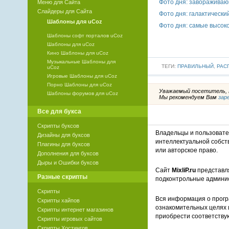
Фото дня: заворажива
Меню для Сайта
Слайдеры для Сайта
Фото дня: галактически
Шаблоны для uCoz
Фото дня: самые высок
Шаблоны софт порталов uCoz
Шаблоны для uCoz
Кино Шаблоны для uCoz
Музыкальные Шаблоны для
ТЕГИ:
ПРАВИЛЬНЫЙ
,
РАС
uCoz
Игровые Шаблоны для uCoz
Порно Шаблоны для uCoz
Уважаемый посетитель, В
Шаблоны форумов для uCoz
Мы рекомендуем Вам
зар
Все для букса
Скрипты буксов
Владельцы и пользоват
Дизайны для буксов
интеллектуальной собст
Плагины для буксов
или авторское право.
Дополнения для буксов
Дыры и Ошибки буксов
Сайт
MixliP.ru
представля
Разные скрипты
подконтрольные админи
Скрипты
Вся информация о прогр
Скрипты хайпов
ознакомительных целях 
Скрипты интернет магазинов
приобрести соответству
Скрипты игровых сайтов
Скрипты Хостингов