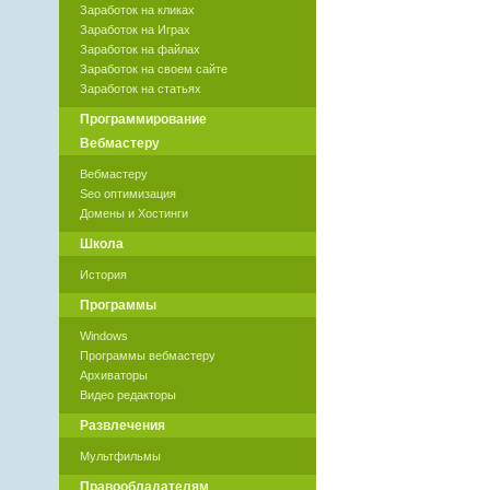
Заработок на кликах
Заработок на Играх
Заработок на файлах
Заработок на своем сайте
Заработок на статьях
Программирование
Вебмастеру
Вебмастеру
Seo оптимизация
Домены и Хостинги
Школа
История
Программы
Windows
Программы вебмастеру
Архиваторы
Видео редакторы
Развлечения
Мультфильмы
Правообладателям