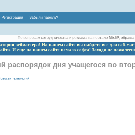
Регистрация
Забыли пароль?
По вопросам сотрудничества и рекламы на портале
MixliP
, обраща
ритория вебмастера! На нашем сайте вы найдете все для веб-мас
сайта. И еще на нашем сайте немало софта! Заходи не пожалееш
й распорядок дня учащегося во вто
овости технологий