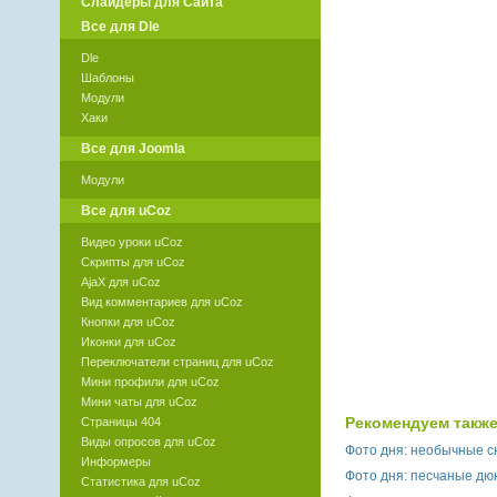
Слайдеры для Сайта
Все для Dle
Dle
Шаблоны
Модули
Хаки
Все для Joomla
Модули
Все для uCoz
Видео уроки uCoz
Скрипты для uCoz
AjaX для uCoz
Вид комментариев для uCoz
Кнопки для uCoz
Иконки для uCoz
Переключатели страниц для uCoz
Мини профили для uCoz
Мини чаты для uCoz
Рекомендуем также
Страницы 404
Виды опросов для uCoz
Фото дня: необычные с
Информеры
Фото дня: песчаные дю
Статистика для uCoz