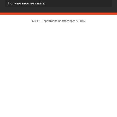
Полная версия сайта
MixliP - Территория вебмастера! © 2015