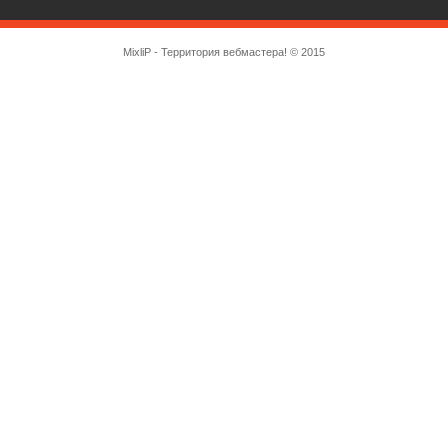
MixliP - Территория вебмастера! © 2015