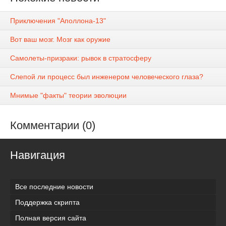
Приключения "Аполлона-13"
Вот ваш мозг. Мозг как оружие
Самолеты-призраки: рывок в стратосферу
Слепой ли процесс был инженером человеческого глаза?
Мнимые "факты" теории эволюции
Комментарии (0)
Навигация
Все последние новости
Поддержка скрипта
Полная версия сайта