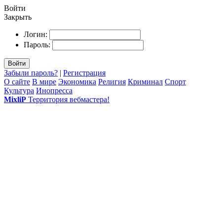
Войти
Закрыть
Логин:
Пароль:
Войти
Забыли пароль?
|
Регистрация
О сайте
В мире
Экономика
Религия
Криминал
Спорт
Культура
Инопресса
MixliP
Территория вебмастера!