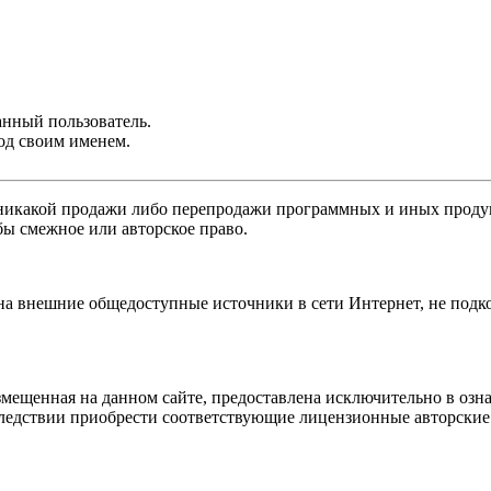
анный пользователь.
од своим именем.
никакой продажи либо перепродажи программных и иных продукт
бы смежное или авторское право.
 на внешние общедоступные источники в сети Интернет, не под
мещенная на данном сайте, предоставлена исключительно в озна
оследствии приобрести соответствующие лицензионные авторски