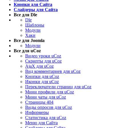
Кнопки для Сайта
Слайдеры для Сайта
Все для Dle
Dle
Шаблоны
Модули
Хаки
Все для Joomla
Модули
Все для uCoz
Видео уроки uCoz
Скрипты для uCoz
AjaX для uCoz
Вид комментариев для uCoz
Кнопки для uCoz
Иконки для uCoz
Переключатели страниц для uCoz
Мини профили для uCoz
Мини чаты для uCoz
Страницы 404
Виды опросов для uCoz
Информеры
Статистика для uCoz
Меню для Сайта
Слайдеры для Сайта