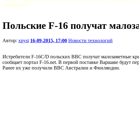
пожалеешь!
Польские F-16 получат мало
Автор:
xpyst
16-09-2015, 17:00
Новости технологий
Истребители F-16C/D польских ВВС получат малозаметные кр
сообщает портал F-16.net. В первой поставке Варшаве будут п
Ранее их уже получили ВВС Австралии и Финляндии.