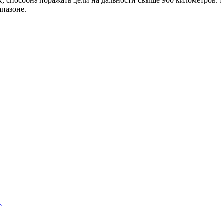
R, способна поражать цели на дальности свыше 900 километров
пазоне.
e