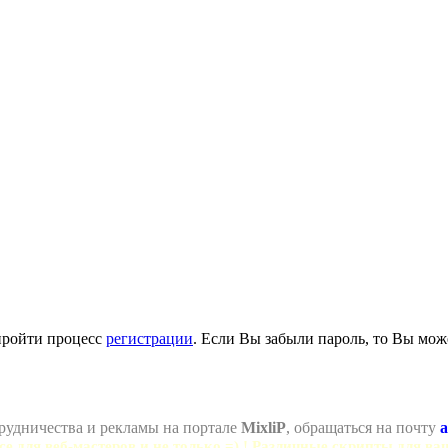
пройти процесс
регистрации
. Если Вы забыли пароль, то Вы мож
рудничества и рекламы на портале
MixliP
, обращаться на почту
a
се для веб-мастеров и не только =) ! Различные скрипты для ва