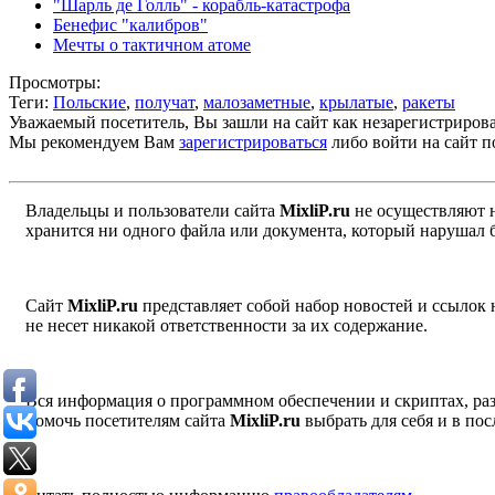
"Шарль де Голль" - корабль-катастрофа
Бенефис "калибров"
Мечты о тактичном атоме
Просмотры:
Теги:
Польские
,
получат
,
малозаметные
,
крылатые
,
ракеты
Уважаемый посетитель, Вы зашли на сайт как незарегистриров
Мы рекомендуем Вам
зарегистрироваться
либо войти на сайт п
Владельцы и пользователи сайта
MixliP.ru
не осуществляют 
хранится ни одного файла или документа, который нарушал 
Сайт
MixliP.ru
представляет собой набор новостей и ссылок
не несет никакой ответственности за их содержание.
Вся информация о программном обеспечении и скриптах, раз
помочь посетителям сайта
MixliP.ru
выбрать для себя и в п