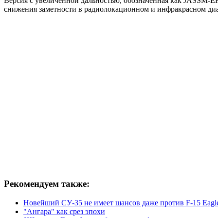
Версия с увеличенной дальностью, обозначенная как JASSM-E
снижения заметности в радиолокационном и инфракрасном диа
Рекомендуем также:
Новейший СУ-35 не имеет шансов даже против F-15 Eagl
"Ангара" как срез эпохи