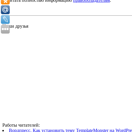
Читать полностью информацию
правообладателям
.
Наши друзья
Работы читателей:
Вордпресс. Как установить тему TemplateMonster на WordPres