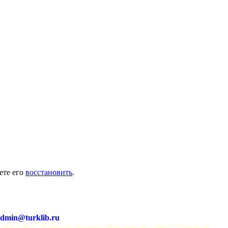
ете его
восстановить
.
dmin@turklib.ru
шего сайта. И еще на нашем сайте немало софта! Заходи не 