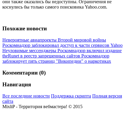
они также оказались бы недоступны. Ограничения не
коснулись бы только самого поисковика Yahoo.com.
Похожие новости
Невероятные авиапроекты Второй мировой войны
Роскомнадзор заблокировал доступ к части сервисов Yahoo
Неуловимые мессенджеры
Роскомнадзор включил издание
theRunet в реестр запрещенных сайтов
Роскомнадзор
заблокирует пять страниц "Википедии" о наркотиках
Комментарии (0)
Навигация
Все последние новости
Поддержка скрипта
Полная версия
сайта
MixliP - Территория вебмастера! © 2015