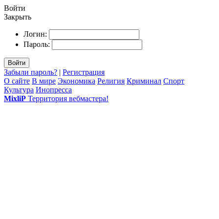
Войти
Закрыть
Логин:
Пароль:
Войти
Забыли пароль?
|
Регистрация
О сайте
В мире
Экономика
Религия
Криминал
Спорт
Культура
Инопресса
MixliP
Территория вебмастера!