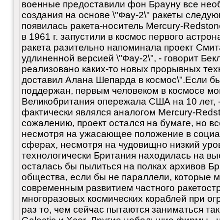
военные предоставили фон Брауну все нео
создания на основе \"Фау-2\" ракеты следу
появилась ракета-носитель Mercury-Redsto
в 1961 г. запустили в космос первого астро
ракета разительно напоминала проект Смита
удлиненной версией \"Фау-2\", - говорит Бек
реализовано каких-то новых прорывных техн
доставил Алана Шепарда в космос\".Если б
поддержан, первым человеком в космосе мог
Великобритания опережала США на 10 лет, -
фактически являлся аналогом Mercury-Redst
сожалению, проект остался на бумаге, но все
несмотря на ужасающее положение в соци
сферах, несмотря на чудовищно низкий уров
технологически Британия находилась на выс
осталась бы пылиться на полках архивов Б
общества, если бы не параллели, которые 
современным развитием частного ракетост
многоразовых космических кораблей при огр
раз то, чем сейчас пытаются заниматься таки