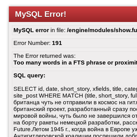
MySQL Error!
MySQL error
in file:
/engine/modules/show.fu
Error Number:
191
The Error returned was:
Too many words in a FTS phrase or proximi
SQL query:
SELECT id, date, short_story, xfields, title, c
site_post WHERE MATCH (title, short_story, full
британца чуть не отправили в космос на ги
британский проект, разработанный сразу п
мировой войны, чуть было не завершился от
на борту ракеты немецкой разработки, рас
Future.Летом 1945 г., когда война в Европе 
Антигитлеровской коалиции поспешили доб