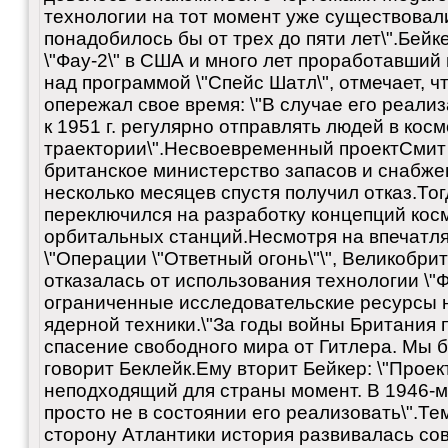
технологии на тот момент уже существовали
понадобилось бы от трех до пяти лет\".Бейк
\"Фау-2\" в США и много лет проработавши
над программой \"Спейс Шатл\", отмечает, ч
опережал свое время: \"В случае его реали
к 1951 г. регулярно отправлять людей в кос
траектории\".Несвоевременный проектСмит 
британское министерство запасов и снабжени
несколько месяцев спустя получил отказ.То
переключился на разработку концепций косм
орбитальных станций.Несмотря на впечатл
\"Операции \"Ответный огонь\"\", Великобри
отказалась от использования технологии \"Ф
ограниченные исследовательские ресурсы н
ядерной техники.\"За годы войны Британия 
спасение свободного мира от Гитлера. Мы бы
говорит Беклейк.Ему вторит Бейкер: \"Прое
неподходящий для страны момент. В 1946-м
просто не в состоянии его реализовать\".Т
сторону Атлантики история развивалась со