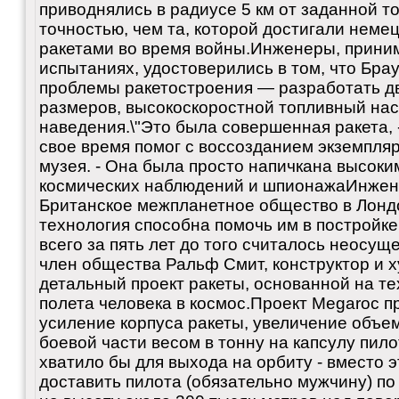
приводнялись в радиусе 5 км от заданной то
точностью, чем та, которой достигали неме
ракетами во время войны.Инженеры, прини
испытаниях, удостоверились в том, что Бра
проблемы ракетостроения — разработать д
размеров, высокоскоростной топливный нас
наведения.\"Это была совершенная ракета, -
свое время помог с воссозданием экземпляра
музея. - Она была просто напичкана высоки
космических наблюдений и шпионажаИнжен
Британское межпланетное общество в Лондо
технология способна помочь им в постройке
всего за пять лет до того считалось неосущ
член общества Ральф Смит, конструктор и 
детальный проект ракеты, основанной на тех
полета человека в космос.Проект Megaroc п
усиление корпуса ракеты, увеличение объем
боевой части весом в тонну на капсулу пил
хватило бы для выхода на орбиту - вместо 
доставить пилота (обязательно мужчину) п