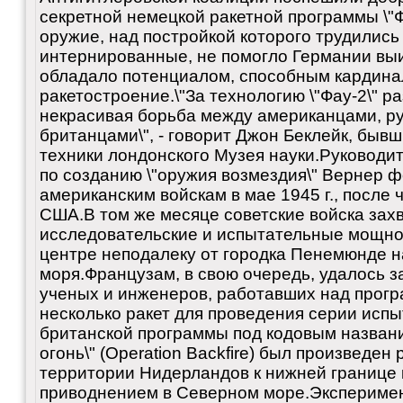
секретной немецкой ракетной программы \"
оружие, над постройкой которого трудились
интернированные, не помогло Германии выи
обладало потенциалом, способным кардина
ракетостроение.\"За технологию \"Фау-2\" 
некрасивая борьба между американцами, р
британцами\", - говорит Джон Беклейк, бы
техники лондонского Музея науки.Руководи
по созданию \"оружия возмездия\" Вернер 
американским войскам в мае 1945 г., после 
США.В том же месяце советские войска зах
исследовательские и испытательные мощно
центре неподалеку от городка Пенемюнде н
моря.Французам, в свою очередь, удалось з
ученых и инженеров, работавших над прогр
несколько ракет для проведения серии испы
британской программы под кодовым названи
огонь\" (Operation Backfire) был произведен р
территории Нидерландов к нижней границе
приводнением в Северном море.Эксперимен