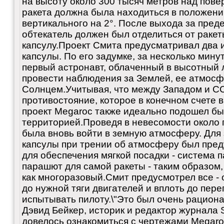
на высоту около 300 тысяч метров над пов
ракета должна была находиться в положени
вертикального на 2°. После выхода за пре
обтекатель должен был отделиться от ракет
капсулу.Проект Смита предусматривал два 
капсулы. По его задумке, за несколько мину
первый астронавт, облаченный в высотный 
провести наблюдения за Землей, ее атмосфе
Солнцем.Учитывая, что между Западом и С
противостояние, которое в конечном счете 
проект Megaroc также идеально подошел бы
территорией.Проведя в невесомости около 
была вновь войти в земную атмосферу. Для
капсулы при трении об атмосферу был пред
для обеспечения мягкой посадки - система
парашют для самой ракеты - таким образом,
как многоразовый.Смит предусмотрел все - 
до нужной тяги двигателей и вплоть до пер
испытывать пилоту.\"Это был очень рациона
Дэвид Бейкер, историк и редактор журнала S
довелось ознакомиться с чертежами Megaro