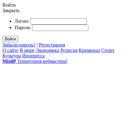
Войти
Закрыть
Логин:
Пароль:
Войти
Забыли пароль?
|
Регистрация
О сайте
В мире
Экономика
Религия
Криминал
Спорт
Культура
Инопресса
MixliP
Территория вебмастера!