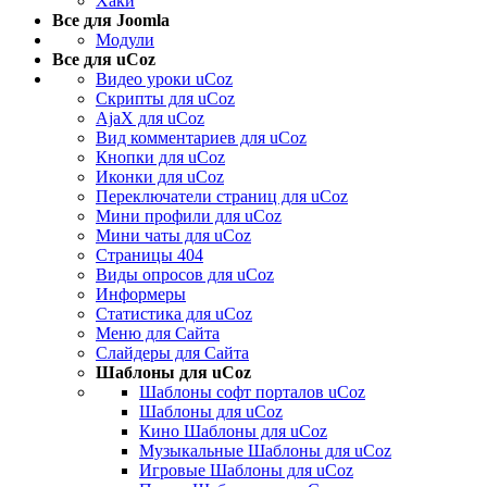
Хаки
Все для Joomla
Модули
Все для uCoz
Видео уроки uCoz
Скрипты для uCoz
AjaX для uCoz
Вид комментариев для uCoz
Кнопки для uCoz
Иконки для uCoz
Переключатели страниц для uCoz
Мини профили для uCoz
Мини чаты для uCoz
Страницы 404
Виды опросов для uCoz
Информеры
Статистика для uCoz
Меню для Сайта
Слайдеры для Сайта
Шаблоны для uCoz
Шаблоны софт порталов uCoz
Шаблоны для uCoz
Кино Шаблоны для uCoz
Музыкальные Шаблоны для uCoz
Игровые Шаблоны для uCoz