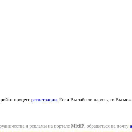
пройти процесс
регистрации
. Если Вы забыли пароль, то Вы мож
рудничества и рекламы на портале
MixliP
, обращаться на почту
a
се для веб-мастеров и не только =) ! Различные скрипты для ва