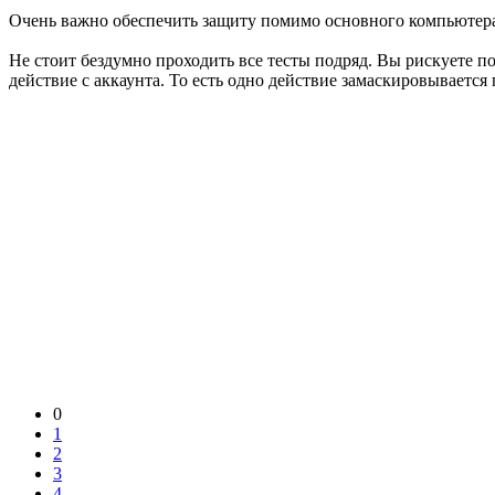
Очень важно обеспечить защиту помимо основного компьютера
Не стоит бездумно проходить все тесты подряд. Вы рискуете 
действие с аккаунта. То есть одно действие замаскировывается 
0
1
2
3
4