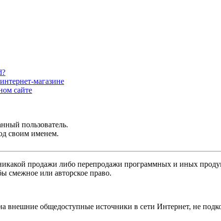
d?
интернет-магазине
ном сайте
анный пользователь.
од своим именем.
никакой продажи либо перепродажи программных и иных продукт
бы смежное или авторское право.
 на внешние общедоступные источники в сети Интернет, не под