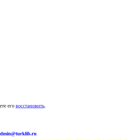
ете его
восстановить
.
dmin@turklib.ru
шего сайта. И еще на нашем сайте немало софта! Заходи не 