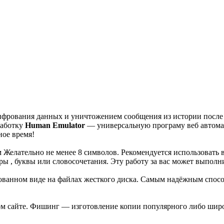
ифрования данных и уничтожением сообщения из истории после 
работку
Human Emulator
— универсальную програму веб автома
ное время!
Желательно не менее 8 символов. Рекомендуется использовать 
ры , буквы или словосочетания. Эту работу за вас может выпол
рованном виде на файлах жесткого диска. Самым надёжным спосо
том сайте. Фишинг — изготовление копии популярного либо широ