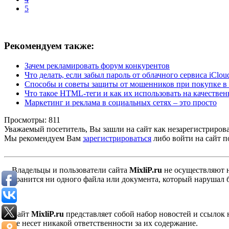
5
Рекомендуем также:
Зачем рекламировать форум конкурентов
Что делать, если забыл пароль от облачного сервиса iClou
Способы и советы защиты от мошенников при покупке в 
Что такое HTML-теги и как их использовать на качествен
Маркетинг и реклама в социальных сетях – это просто
Просмотры: 811
Уважаемый посетитель, Вы зашли на сайт как незарегистриров
Мы рекомендуем Вам
зарегистрироваться
либо войти на сайт п
Владельцы и пользователи сайта
MixliP.ru
не осуществляют 
хранится ни одного файла или документа, который нарушал 
Сайт
MixliP.ru
представляет собой набор новостей и ссылок
не несет никакой ответственности за их содержание.