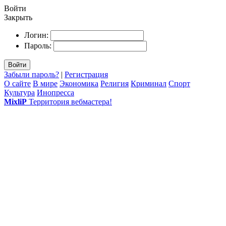
Войти
Закрыть
Логин:
Пароль:
Войти
Забыли пароль?
|
Регистрация
О сайте
В мире
Экономика
Религия
Криминал
Спорт
Культура
Инопресса
MixliP
Территория вебмастера!