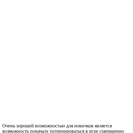
Очень хорошей возможностью для новичков является
возможность поначалу потренироваться в игре совершенно