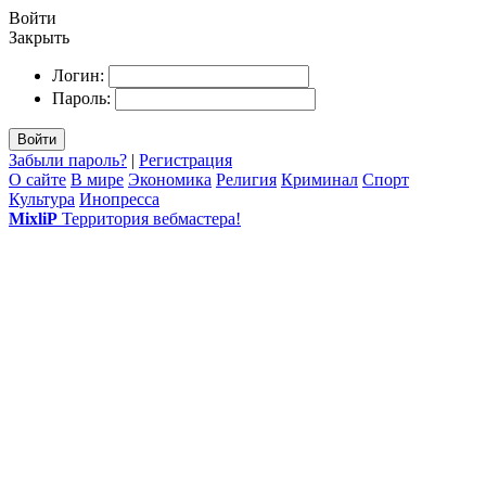
Войти
Закрыть
Логин:
Пароль:
Войти
Забыли пароль?
|
Регистрация
О сайте
В мире
Экономика
Религия
Криминал
Спорт
Культура
Инопресса
MixliP
Территория вебмастера!