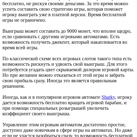
бесплатно, не рискуя своими деньгами. За это время можно
успеть составить свою стратегию игры, которая поможет
игроку выиграть уже в платной версии. Время бесплатной
игры не ограничено.
Выигрыш может составить до 9000 монет, что вполне щедро,
если сравнивать с другими игровыми автоматами. Есть
возможность получить джекпот, который накапливается во
время всей игры.
По классической схеме всех игровых слотов такого типа есть
возможность рискнуть и удвоить свой выигрыш. Для этого
потребуется угадать цвет скрываемой дилером игровой карты.
Но при желании можно отказаться от этой игры и забрать
свою прибыль сразу. Иногда это является правильным
решением.
Иногда, как и в популярном игровом автомате
Sharky
, игроку
дается возможность бесплатно вращать игровой барабан, и
при помощи специальных розыгрышей увеличить
коэффициент своего выигрыша.
Управление этим игровым автоматом достаточно простое,
доступно даже новичкам в сфере игры на автоматах. Но даже
если не удастся разобраться сразу, то возможность бесплатной