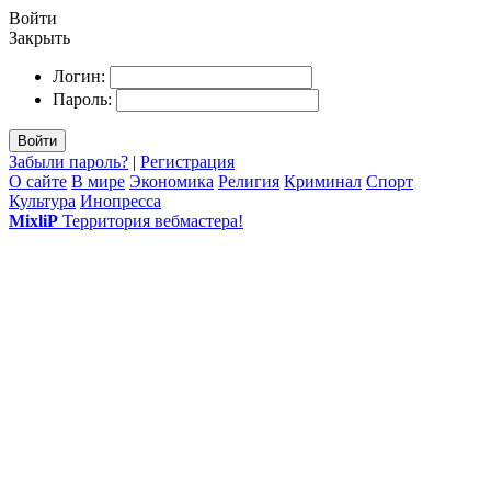
Войти
Закрыть
Логин:
Пароль:
Войти
Забыли пароль?
|
Регистрация
О сайте
В мире
Экономика
Религия
Криминал
Спорт
Культура
Инопресса
MixliP
Территория вебмастера!