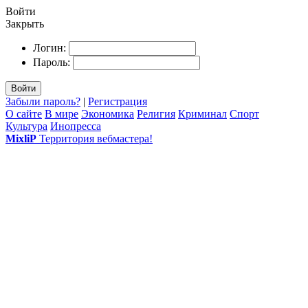
Войти
Закрыть
Логин:
Пароль:
Войти
Забыли пароль?
|
Регистрация
О сайте
В мире
Экономика
Религия
Криминал
Спорт
Культура
Инопресса
MixliP
Территория вебмастера!